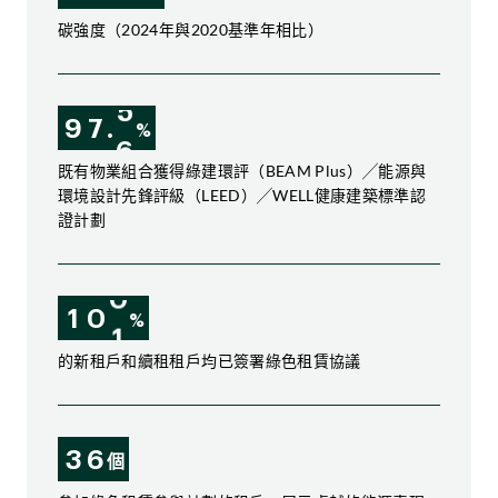
3
8
8
碳強度（2024年與2020基準年相比）
4
9
9
5
0
0
9
7
.
5
%
6
1
1
0
8
6
既有物業組合獲得綠建環評（BEAM Plus）╱能源與
7
2
2
環境設計先鋒評級（LEED）╱WELL健康建築標準認
1
9
7
8
3
3
證計劃
2
0
8
9
4
4
3
1
9
0
5
5
1
0
0
4
2
0
%
1
6
6
2
1
1
5
3
1
的新租戶和續租租戶均已簽署綠色租賃協議
3
2
2
6
4
2
4
3
3
7
5
3
3
6
個
5
4
4
8
6
4