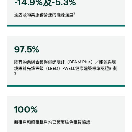
-14.9%
及
-5.3%
2
酒店及物業服務營運的能源強度
97.5%
既有物業組合獲得綠建環評（BEAM Plus）╱能源與環
境設計先鋒評級（LEED）/WELL健康建築標準認證計劃
3
100%
新租戶和續租租戶均已簽署綠色租賃協議