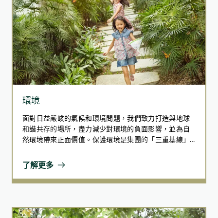
環境
面對日益嚴峻的氣候和環境問題，我們致力打造與地球
和諧共存的場所，盡力減少對環境的負面影響，並為自
然環境帶來正面價值。保護環境是集團的「三重基線」
(Triple Bottom Line) 中重要的一環，而這反映了我們對
肩負環境責任的承諾。我們展望實現一個可持續地發展
了解更多
的世界，因而積極努力在整個價值鏈上減少碳排放、提
高能源效率、推動循環經濟模式及與各個持份者合作。
我們努力不懈，悉心打造一個人與自然共同繁榮的未
來。