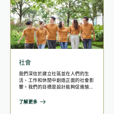
社會
我們深信於建立社區並在人們的生
活、工作和休閒中創造正面的社會影
響。我們的目標是設計能夠促進愉
悅、互動和成長的住宅、工作場所、
酒店和其他社區設施。集團支持同事
了解更多
並與社區合作，提供教育和賦能計
劃。我們致力打造共融空間，支持弱