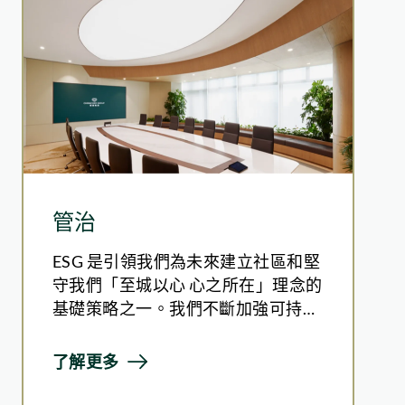
管治
ESG 是引領我們為未來建立社區和堅
守我們「至城以心 心之所在」理念的
基礎策略之一。我們不斷加強可持續
性在公司管治上的角色，並積極探討
如何將可持續發展進一步融入我們的
了解更多
業務營運和管治核心。為促進全面及
有效的 ESG 管治和知識的轉移，我們