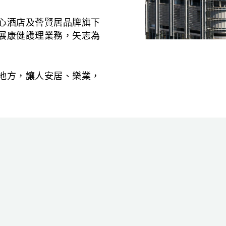
心酒店及薈賢居品牌旗下
展康健護理業務，矢志為
地方，讓人安居、樂業，