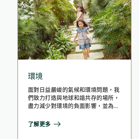
環境
面對日益嚴峻的氣候和環境問題，我
們致力打造與地球和諧共存的場所，
盡力減少對環境的負面影響，並為自
然環境帶來正面價值。保護環境是集
團的「三重基線」 (Triple Bottom
了解更多
Line) 中重要的一環，而這反映了我
們對肩負環境責任的承諾。我們展望