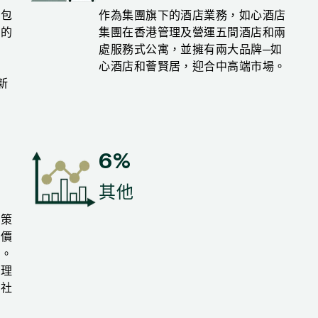
，包
作為集團旗下的酒店業務，如心酒店
港的
集團在香港管理及營運五間酒店和兩
、
處服務式公寓，並擁有兩大品牌─如
心酒店和薈賢居，迎合中高端市場。
新
6%
其他
的策
會價
諾。
護理
的社