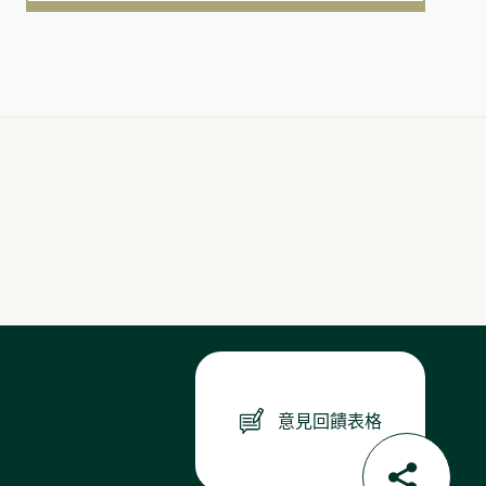
建構了一個綜合和強健的 ESG 管治體
系，涵蓋了不同與企業可持續發展相
關的議題，並在報告期內於管治方面
取得進步。
意見回饋表格