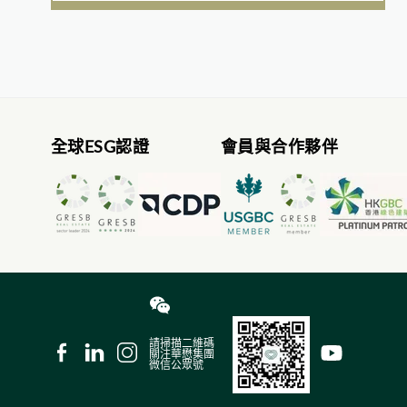
實現一個可持續地發展的世界，因而
積極努力在整個價值鏈上減少碳排
放、提高能源效率、推動循環經濟模
式及與各個持份者合作。我們努力不
懈，悉心打造一個人與自然共同繁榮
的未來。
全球ESG認證
會員與合作夥伴
請掃描二維碼
關注華懋集團
微信公眾號