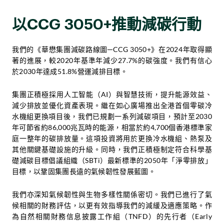
以CCG 3050+推動減碳行動
我們的《華懋集團減碳路線圖─CCG 3050+》在2024年取得顯
著的進展，較2020年基準年減少27.7%的碳強度。我們有信心
於2030年達成51.8%營運減排目標。
集團正積極採用人工智能（AI）與智慧技術，提升能源效益、
減少排放並優化資產表現。繼在如心廣場推出全港首個零碳冷
水機組更換項目後，我們已規劃一系列減碳項目，預計至2030
年可節省約86,000兆瓦時的能源，相當於約4,700個香港標準家
庭一整年的碳排放量。這項投資將用於更換冷水機組、熱泵及
其他關鍵基礎設施的升級。同時，我們正積極制定符合科學基
礎減碳目標倡議組織（SBTi）最新標準的2050年「淨零排放」
目標，以鞏固集團長遠的氣候韌性發展藍圖。
我們亦深知氣候韌性與生物多樣性關係密切。我們已進行了氣
候相關的財務評估，以更有效指導我們的減緩及適應策略。作
為自然相關財務信息披露工作組（TNFD）的先行者（Early