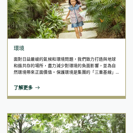
環境
面對日益嚴峻的氣候和環境問題，我們致力打造與地球
和諧共存的場所，盡力減少對環境的負面影響，並為自
然環境帶來正面價值。保護環境是集團的「三重基線」
(Triple Bottom Line) 中重要的一環，而這反映了我們對
肩負環境責任的承諾。我們展望實現一個可持續地發展
了解更多
的世界，因而積極努力在整個價值鏈上減少碳排放、提
高能源效率、推動循環經濟模式及與各個持份者合作。
我們努力不懈，悉心打造一個人與自然共同繁榮的未
來。