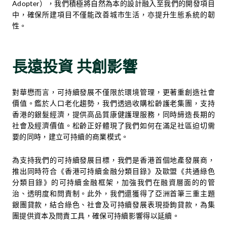
Adopter），我們積極將自然為本的設計融入至我們的開發項目
中，確保所建項目不僅能改善城市生活，亦提升生態系統的韌
性。
長遠投資 共創影響
對華懋而言，可持續發展不僅限於環境管理，更著重創造社會
價值。鑑於人口老化趨勢，我們透過收購松齡護老集團，支持
香港的銀髮經濟，提供高品質康健護理服務，同時締造長期的
社會及經濟價值。松齡正好體現了我們如何在滿足社區迫切需
要的同時，建立可持續的商業模式。
為支持我們的可持續發展目標，我們是香港首個地產發展商，
推出同時符合《香港可持續金融分類目錄》及歐盟《共通綠色
分類目錄》的可持續金融框架，加強我們在融資層面的的管
治、透明度和問責制。此外，我們還獲得了亞洲首筆三重主題
銀團貸款，結合綠色、社會及可持續發展表現掛鉤貸款，為集
團提供資本及問責工具，確保可持續影響得以延續。