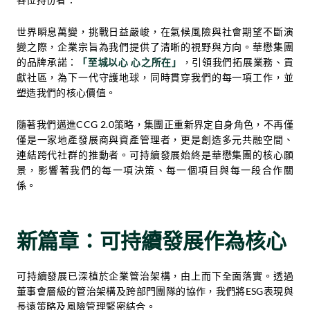
世界瞬息萬變，挑戰日益嚴峻，在氣候風險與社會期望不斷演
變之際，企業宗旨為我們提供了清晰的視野與方向。華懋集團
的品牌承諾：
「至城以心 心之所在」
，引領我們拓展業務、貢
獻社區，為下一代守護地球，同時貫穿我們的每一項工作，並
塑造我們的核心價值。
隨著我們邁進CCG 2.0策略，集團正重新界定自身角色，不再僅
僅是一家地產發展商與資產管理者，更是創造多元共融空間、
連結跨代社群的推動者。可持續發展始終是華懋集團的核心願
景，影響著我們的每一項決策、每一個項目與每一段合作關
係。
新篇章：可持續發展作為核心
可持續發展已深植於企業管治架構，由上而下全面落實。透過
董事會層級的管治架構及跨部門團隊的協作，我們將ESG表現與
長遠策略及風險管理緊密結合。