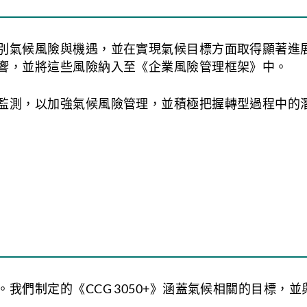
短期（2030年
中期（2050年
長期（2100年
別氣候風險與機遇，並在實現氣候目標方面取得顯著進
響，並將這些風險納入至《企業風險管理框架》中。
監測，以加強氣候風險管理，並積極把握轉型過程中的
轉型風險情境分析。制定情境有助於了解氣候情況，預
會（IPCC）、美國國家航空暨太空總署（NASA）
我們制定的《CCG 3050+》涵蓋氣候相關的目標，