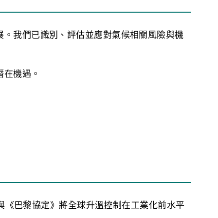
）
）
）
展。我們已識別、評估並應對氣候相關風險與機
潛在機遇。
測未來相關變數的變化。
、香港天文台及其他學術研究的數據，以預測氣候
並與《巴黎協定》將全球升溫控制在工業化前水平