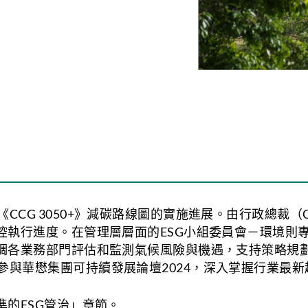
CG 3050+》減碳路線圖的實施進展。由行政總裁（
監控執行進度。在管理層層面的ESG小組委員會－環境則
協調各業務部門評估和監測氣候風險與機遇，支持策略規
參與華懋集團可持續發展論壇2024，深入掌握行業最新
準的ESG管治」章節。