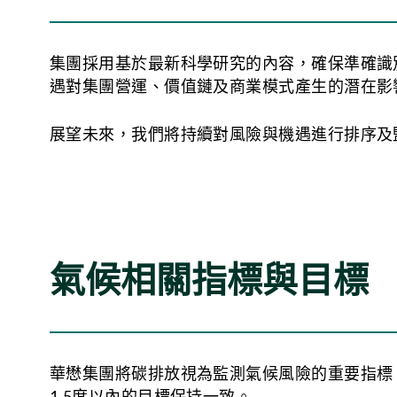
能力。
集團採用基於最新科學研究的內容，確保準確識
遇對集團營運、價值鏈及商業模式產生的潛在影
展望未來，我們將持續對風險與機遇進行排序及
情境分析
針對已識別的氣候風險，集團進行了涵蓋實體與
氣候相關指標與目標
實體風險分析採用聯合國政府間氣候變化專門委員
趨勢。
實體風險情境分析的氣候預測
華懋集團將碳排放視為監測氣候風險的重要指標。
1.5度以內的目標保持一致。