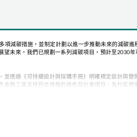
已推行多項減碳措施，並制定計劃以進一步推動未來的減碳
未來，我們已規劃一系列減碳項目，預計至2030年可節省
，並透過《可持續設計與採購手冊》明確規定設計與營
色金融工具支持符合資格的綠色及社會項目，為社區帶
，以應對來自氣候變化的
（2050年）及長期
由華懋集團定義的
對業務的影響，並制定相應
型，強化氣候風險的適應