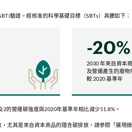
過了SBTi驗證。經核准的科學基礎目標（SBTs）具體如下：
可持續的未來，與《巴黎協定》一致
-20%
與氣候政策下的平衡發展情境
2030 年來自資
於
化石燃料密集且政策干預有限的情境
及營運產生的廢物
較 2020 基準年
經濟和能源相關的預測數據，並採用了央行與監管機構綠
轉型情境，以規劃未來最佳與最壞情況的應對方案。
2的營運碳強度與2020年基準年相比減少51.8%。
放，尤其是來自資本商品的隱含碳排放，請參閱「展現