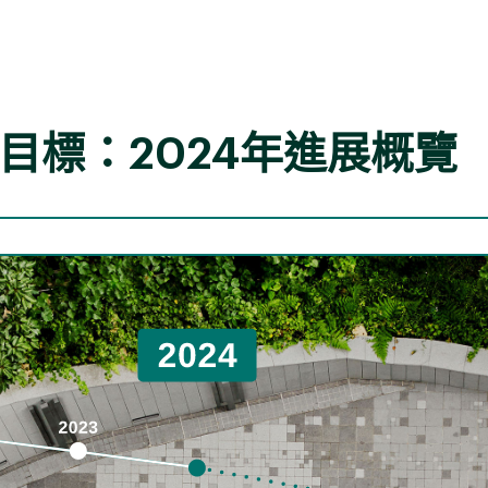
設僅維持現有已實施的政策，排放量將持續增長至2080
發展及市場轉型預計進展緩慢。
碳目標：2024年進展概覽
設全球立即採取積極的氣候政策，並在2050年前實現二
控制在攝氏1.5度以內。在此情境下，預計低碳創新技
的驅動因素
潛在影響