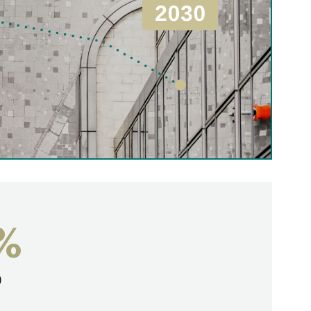
定期檢查供水系統，修復漏水問題
升級節水裝置並採用水循環系統
進行能源審計
升級隔熱物料、外牆和窗戶，以提高效
率
維護和更換先進的節能冷氣系統
監測天氣預警；使用遮光裝置，減少熱
8%
能吸收和製冷負荷
）
加裝防火屏障以減緩火勢蔓延