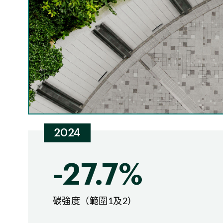
慢性
乾旱
熱壓力
2024
-27.7%
碳強度（範圍1及2）
急性
山火