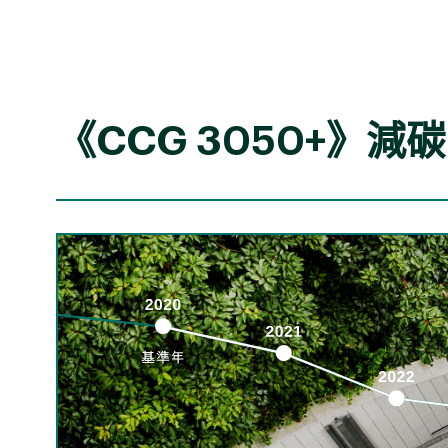
氣候情境
描述
當前政策情境
此情境假
（升溫攝氏3度以上）
低碳技術
《CCG 3050+》減
2050淨零情境
此情境假
（升溫攝氏1.5度）
全球升溫
實體風險的影響和應對措施
風險類型
實體風險