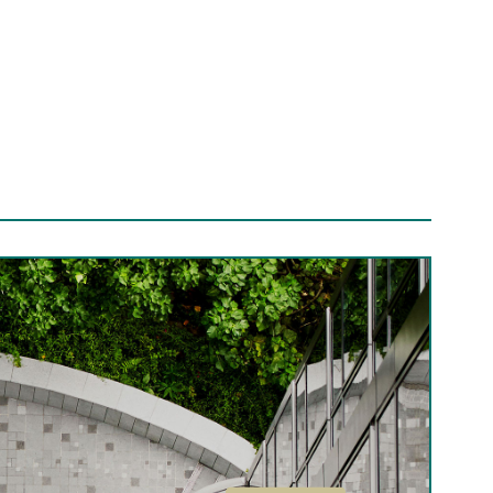
年，導致全球升溫約攝氏3度。在此情境下，
氧化碳淨零排放，至少有50%機會將本世紀末
術（包括碳移除）將迅速發展。
風險緩解