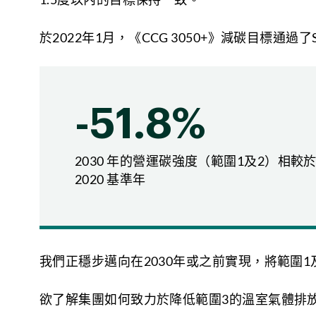
氣候情境
描述
於2022年1月，《CCG 3050+》減碳目標通
SSP1-2.6╱低排放
低排放，
-51.8%
SSP2-4.5╱中等排放
適度排放
2030 年的營運碳強度（範圍1及2）相較
SSP5-8.5╱高排放
高排放、
2020 基準年
針對轉型風險的情境分析，我們依據氣候系統、
所（IIASA）的資料庫，參考兩種高對比性的
我們正穩步邁向在2030年或之前實現，將範圍1及
轉型風險情境分析的氣候預測
欲了解集團如何致力於降低範圍3的溫室氣體排