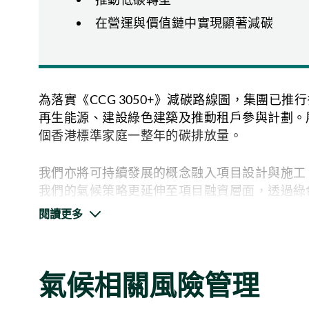
在營運與價值鏈中實現顯著減碳
為落實《CCG 3050+》減碳路線圖，集團
再生能源、建設綠色建築及推動租戶參與計劃。展望
個香港標準家庭一整年的碳排放量。
我們亦將可持續發展的概念融入項目設計與施工
我們的氣候策略更延伸至項目融資層面，透過綠
團可持續金融框架》。
閱讀更多
集團整合物業、營運、員工及價值鏈的協同力量
實體及轉型風險。我們在短期（2030年）、中期
氣候相關風險管理
（2100年）三個時間段，評估氣候風險與機遇
的緩解策略，將潛在損失降至最低，加速低碳轉