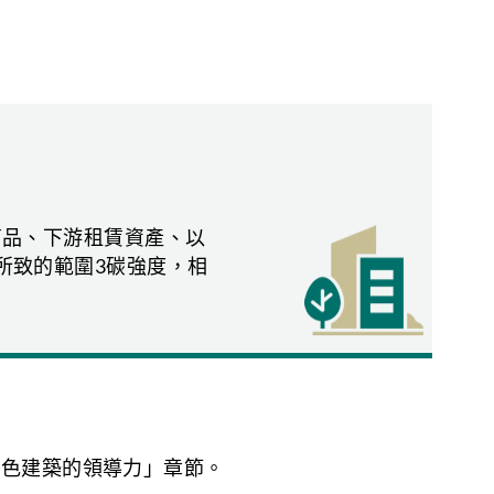
全球地表升溫幅度（到2100年）
攝氏1.8度
攝氏2.7度
本商品、下游租賃資產、以
攝氏4.4度
所致的範圍3碳強度，相
色金融網絡（NGFS）和國際應用系統分析研究
綠色建築的領導力」章節。