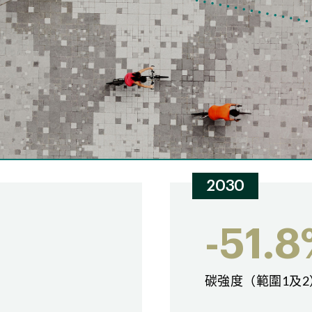
增加用水量導致營運成本
上升
飲用水資源獲取難度提高
保險費用上漲
增加對供冷的能源需求導
致營運成本上升
新建項目延誤導致成本增
2030
加
-51.
碳強度（範圍1及2
損壞建築物設施以及增加
維修成本