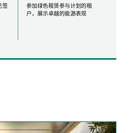
4
7
已签
参加绿色租赁参与计划的租
户，展示卓越的能源表现
5
8
6
9
7
0
8
1
9
2
0
3
1
4
2
5