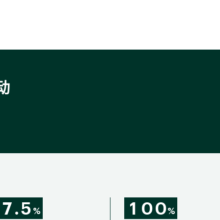
动
7
.
5
1
0
0
%
%