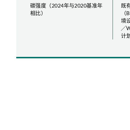
3
8
8
0
碳强度（2024年与2020基准年
既
相比）
（B
4
9
9
1
境
5
0
0
2
╱
计
6
1
1
3
7
2
2
4
8
3
3
5
9
4
4
6
0
5
5
7
1
6
6
8