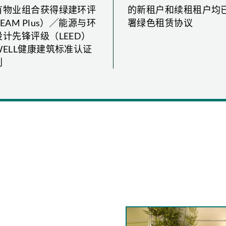
8
6
2
1
1
有物业组合获得绿建环评
的新租户和续租租户均
EAM Plus）╱能源与环
署绿色租赁协议
9
7
3
2
2
设计先锋评级（LEED）
0
8
4
3
3
WELL健康建筑标准认证
划
1
9
5
4
4
2
0
6
5
5
3
1
7
6
6
4
2
8
7
7
5
3
9
8
8
6
4
0
9
9