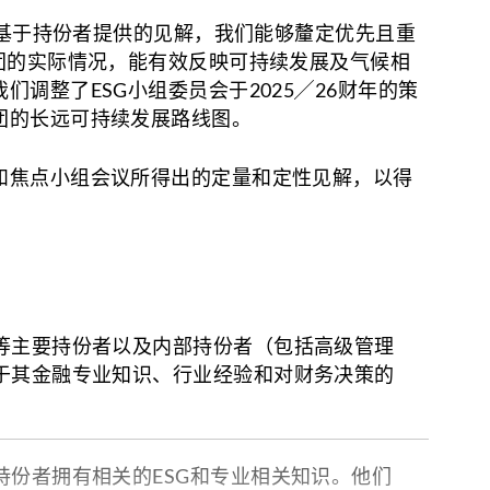
。基于持份者提供的见解，我们能够釐定优先且重
续金融框架》
团的实际情况，能有效反映可持续发展及气候相
整了ESG小组委员会于2025╱26财年的策
团的长远可持续发展路线图。
gage
和焦点小组会议所得出的定量和定性见解，以得
媒体
讯卡
等主要持份者以及内部持份者（包括高级管理
于其金融专业知识、行业经验和对财务决策的
持份者拥有相关的ESG和专业相关知识。他们