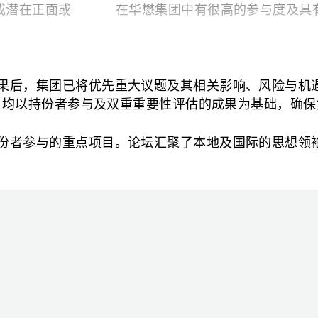
或潜在正面或
在华懋集团中有很高的参与度及具
果后，集团已将优先重大议题及其相关影响、风险与机
标，均以持份者参与及双重重要性评估的成果为基础，确
通过以下方式
份者参与的重点项目。论坛汇聚了本地及国际的思想领
及符合披露标准
线上问卷
两次焦点小组