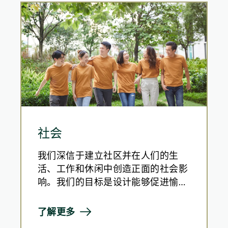
成立专责工作小组来推动华懋集团的环境管理举措
目之中，特别是绿色建筑和生物多样性的元素。
强度减少51.8%
会(BEC)和香港绿色建筑议会(HKGBC)共同向碳中和
解决方案和应用可再生能源
提出具体可行的政策建议，强调创新思维、可持续融资，
机组、热泵及其他关键基础设施升级工程，以提升集团物
点范畴，包括:
：
社会
2050》的涵盖范围
我们深信于建立社区并在人们的生
活、工作和休闲中创造正面的社会影
响。我们的目标是设计能够促进愉
悦、互动和成长的住宅、工作场所、
考量
酒店和其他社区设施。集团支持同事
了解更多
并与社区合作，提供教育和赋能计