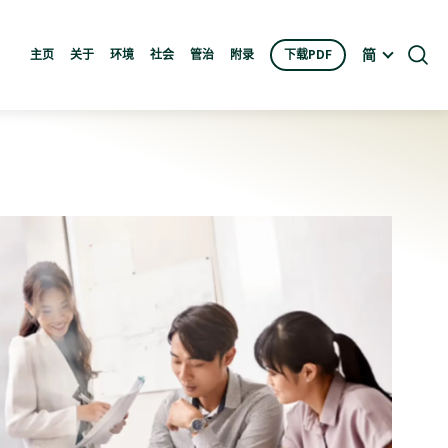
简
主页
关于
环境
社会
管治
附录
下载PDF