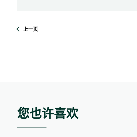
上一页
与重大议题相关的影响、风险和机遇如下：
能源使用与节能
降低能源消耗可带来节省营运成本的
展现集团符合能源效益标准及迈向低
吸引具有环保意识的租户
「华懋集团 可持续发展论坛2024」由
应对未来挑战」为主题，彰显集团在推
尽量减低对环境的影响并节约资源
您也许喜欢
会各界对可持续议题的高度关注。
管理措施
论坛汇聚12名专家顾问小组成员和邀
续融资及创效投资的解决方案。此外