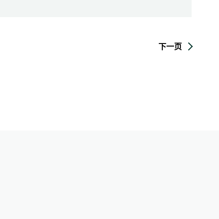
下一页
GBC)共同协办，以「多元可持续发展方案
,000名参与者，并每年递增，反映社
容围绕三大核心议题：气候变化、可持
社会责任项目－如心园，深入了解集团