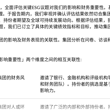
法，全面评估关键ESG议题对我们的影响和财务重要性
《华懋集团可持
管理。于报告期内，我们审视并确认评估结果依然切合集
持份者期望及全球可持续发展动向。根据评估结果，我们调
可持续发展报告
题，我们已订立了具体的关键绩效指标和目标，推动集
新闻稿
内联网和Viva En
团的影响及财务表现的关联性。集团分析在问卷、访谈
公司网站和社交
电子学习平台
影响重要性」两个维度之间的相互关联性:
《LIFE+》期刊
酒店客房环保资
集团的财务风
邀请了银行、金融机构和评级机构
面对面的参与
和财务团队）。持份者的挑选是基
会员计划
影响力。
流动应用程序
集团对人或环
邀请了广泛的内部和外部持份者。