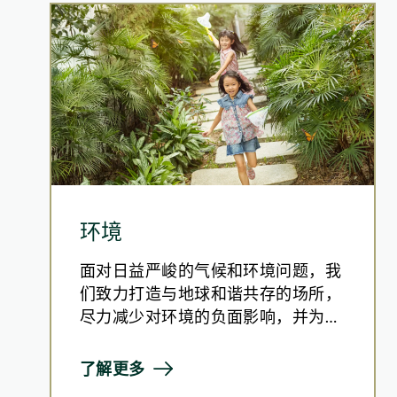
制定《CCG 3050+》路线图，并
如何将可持续发展理念融入至发展项
承诺至2030年将范围1和范围2的营运碳
论坛圆满结束后，华懋集团联同商界环保协
于新建和既有项目中探索和采用创新
合建议书，就论坛所得的讨论结果，
规划一系列减碳项目，包括更换冷水
之间的跨界别合作。建议书涵盖两大重
相关章节
气候变化
加速绿色转型
建议的重点在于提升气候韧性，包括
环境
制定行动计划，扩大《香港气候蓝图
面对日益严峻的气候和环境问题，我
整合气候数据，以改善决策效率
们致力打造与地球和谐共存的场所，
租户及客户参与
尽力减少对环境的负面影响，并为自
优先投资于科研、开发和创新项目
然环境带来正面价值。保护环境是集
将气候变化纳入至公共卫生的规划
团的「三重基线」 (Triple Bottom
提高商户续租率
了解更多
促进策略伙伴关系和社区参与
Line) 中重要的一环，而这反映了我