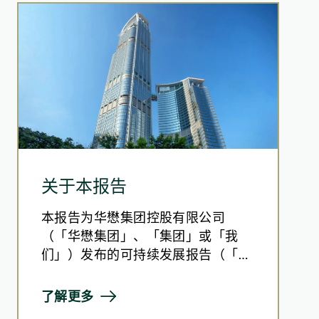
及可持续发展委员会(CCNSD)提交联
协助该委员会制定长远策略促进持份者
业组合的整体能源效益
关于本报告
本报告为华懋集团控股有限公司
（「华懋集团」、「集团」或「我
们」）发布的可持续发展报告（「本
报告」）。本报告涵盖集团2024/25
财政年度（「2024/25财年」），即
了解更多
自2024年7月1日至2025年6月30日