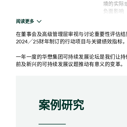
境的实际
负面影响
阅读更多
在董事会及高级管理层审视与讨论重要性评估结
2024╱25财年制订的行动项目与关键绩效指
重要性评估：
一年一度的华懋集团可持续发展论坛是我们让持
识别19个ESG议题，并通过比较行业基准
前及新兴的可持续发展议题推动有意义的变革。
案例研究
双重重要性矩阵