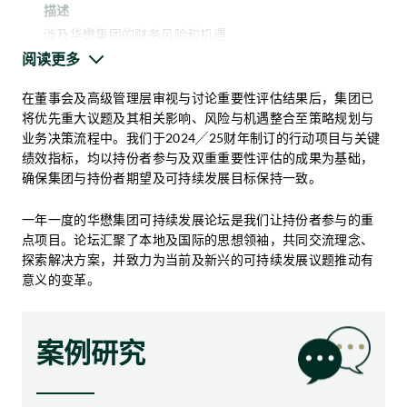
描述
涉及华懋集团的财务风险和机遇
阅读更多
邀请了银行、金融机构和评级机构等主要持份者以及内
部持份者（包括高级管理和财务团队）。持份者的挑选
在董事会及高级管理层审视与讨论重要性评估结果后，集团已
是基于其金融专业知识、行业经验和对财务决策的影响
将优先重大议题及其相关影响、风险与机遇整合至策略规划与
出版刊物与沟通渠道
力。
业务决策流程中。我们于2024╱25财年制订的行动项目与关键
《华懋集团可持续金融框架》
绩效指标，均以持份者参与及双重重要性评估的成果为基础，
可持续发展报告
确保集团与持份者期望及可持续发展目标保持一致。
新闻稿
内联网和Viva Engage
影响重要性（对外影响）
一年一度的华懋集团可持续发展论坛是我们让持份者参与的重
公司网站和社交媒体
点项目。论坛汇聚了本地及国际的思想领袖，共同交流理念、
电子学习平台
描述
探索解决方案，并致力为当前及新兴的可持续发展议题推动有
《LIFE+》期刊
意义的变革。
涉及华懋集团对人或环境的实际或潜在正面或负面影响
酒店客房环保资讯卡
面对面的参与
邀请了广泛的内部和外部持份者。持份者拥有相关的
会员计划
ESG和专业相关知识。他们在华懋集团中有很高的参与
案例研究
流动应用程序
度及具有代表性。