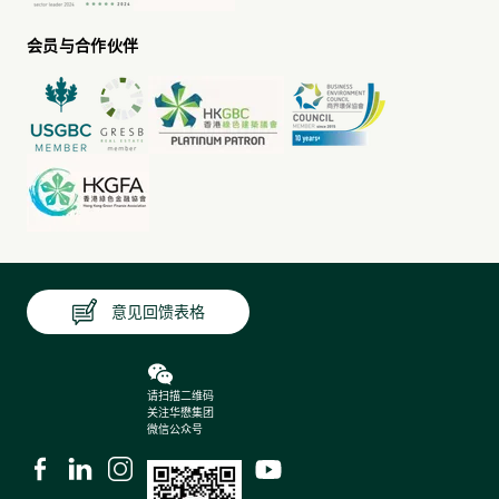
运成本
提升住户的健康福祉
会员与合作伙伴
管理措施
在新建及大型改动及加建项目中采用可持续设计及系
统，包括被动式建筑设计、自然通风、建筑信息模拟
（BIM）、组装合成建筑法（MiC）、智能和物联网
（IoT），以及机电装备合成法（MiMEP）
根据《可持续设计与采购手册》推动对绿色建筑的承
诺
承诺所有新建项目达致第二高等级或以上的可持续发
意见回馈表格
展建筑认证
相关章节
请扫描二维码
关注华懋集团
展现绿色建筑的领导力
微信公众号