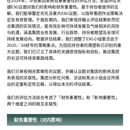
在2024年，华懋集团采用双重重要性的评估方法，全面评估关
管理层汇报
键ESG议题对我们的影响和财务重要性。基于持份者提供的见
委员会╱工作小组会议
解，我们能够釐定优先且重大ESG议题，以指导集团作出策略决
谘询小组
定及有效管理。于报告期内，我们审视并确认评估结果依然切
项目合作
合集团的实际情况，能有效反映可持续发展及气候相关的风险
与机遇，涵盖集团业务发展、行业趋势、持份者期望及全球可
持续发展动向。根据评估结果，我们调整了ESG小组委员会于
2025╱26财年的策略重点。为回应持份者的期望和已识别的重
大议题，我们已订立了具体的关键绩效指标和目标，推动集团
的长远可持续发展路线图。
我们已审视相关策略性的议题，并确认议题对集团的影响及财
务表现的关联性。集团分析在问卷、访谈和焦点小组会议所得
调查
出的定量和定性见解，以得出本次的评估结果。
员工问卷调查
我们的评估方法综合考虑了「财务重要性」和「影响重要性」
客户满意度调查
两个维度之间的相互关联性:
业主满意度调查
物业服务满意度调查
财务重要性（对内影响）