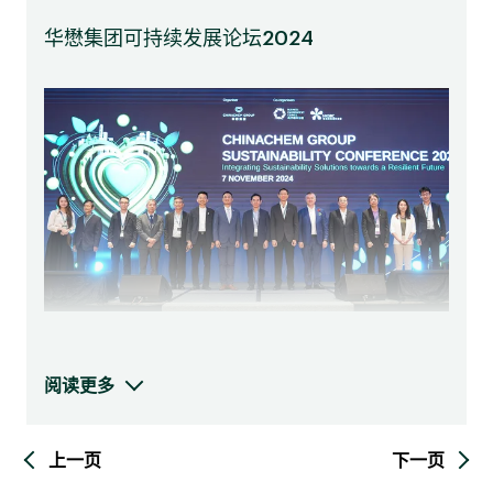
华懋集团可持续发展论坛2024
重要性评估：
识别19个ESG议题，并通过比较行业基准及符合披露标
准
通过以下方式收集持份者的见解和意见：
线上问卷
两次焦点小组讨论及与内部持份者的访谈
「华懋集团 可持续发展论坛2024」由集团联同商界环保协
会(BEC)和香港绿色建筑议会(HKGBC)共同协办，以「多
阅读更多
元可持续发展方案 应对未来挑战」为主题，彰显集团在推
双重重要性矩阵
动香港及业界迈向可持续发展的坚定承诺。活动吸引逾
5,000名参与者，并每年递增，反映社会各界对可持续议题
上一页
下一页
的高度关注。