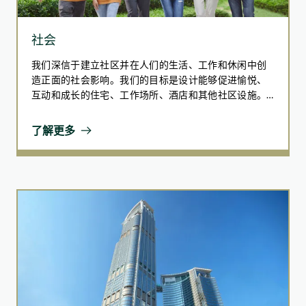
可持续融资及创效投资
建议旨在加强可持续融资及创效投资的发展，包括：
社会
为金融机构提供更全面的行业支援与操作指引
我们深信于建立社区并在人们的生活、工作和休闲中创
扩大《香港可持续金融分类目录》，引导资金流向重
造正面的社会影响。我们的目标是设计能够促进愉悦、
租户及客户参与
点推动可持续发展的领域
互动和成长的住宅、工作场所、酒店和其他社区设施。
优先推动可持续的城市规划，并以可持续融资强化气
集团支持同事并与社区合作，提供教育和赋能计划。我
提高商户续租率
候适应能力
们致力打造共融空间，支持弱势群体并促进社会公平。
了解更多
推动绿色租赁的发展，推广环保实践和措施
促进公私伙伴关系和策略合作
透过应对社会所面临的挑战，我们希望带来正面的社会
通过回应持份者的需求和关注，提供优质的产品和服
提升创效投资的可及性及市场认知度
变革，创造可持续、公平和繁荣的环境。我们承诺与社
务
区和同事共同成长和前进，而这两者是我们旅程中最重
要的伙伴。
管理措施
推出如心赏会员奖赏计划及「My Places By
Chinachem Group」流动应用程式
定期与租户和客户进行互动沟通
实施严格的品质保证机制，以确保我们产品和服务维
持卓越水准