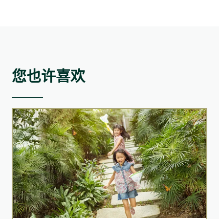
论坛汇聚12名专家顾问小组成员和邀请了52位嘉宾讲者，
共主持了13场富启发性的讨论，内容围绕三大核心议题：
气候变化、可持续融资及创效投资的解决方案。此外，华
懋集团亦安排导赏活动，让参加者参观其旗舰的企业社会
责任项目－如心园，深入了解集团如何将可持续发展理念
融入至发展项目之中，特别是绿色建筑和生物多样性的元
您也许喜欢
素。
论坛圆满结束后，华懋集团联同商界环保协会(BEC)和香港
绿色建筑议会(HKGBC)共同向碳中和及可持续发展委员会
(CCNSD)提交联合建议书，就论坛所得的讨论结果，提出
与重大议题相关的影响、风险和机遇如下：
具体可行的政策建议，强调创新思维、可持续融资，协助
该委员会制定长远策略促进持份者之间的跨界别合作。建
议书涵盖两大重点范畴，包括:
能源使用与节能
降低能源消耗可带来节省营运成本的机遇
展现集团符合能源效益标准及迈向低碳转型的承诺，
气候变化
有助提升企业声誉
建议的重点在于提升气候韧性，包括：
吸引具有环保意识的租户
尽量减低对环境的影响并节约资源