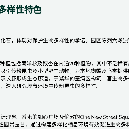
多样性特色
木化石，体现对保护生物多样性的承诺。园区陈列六颗独
，种植包括南洋杉及银杏在内逾20种植物，其中不乏稀
功吸引传粉昆虫及小型野生动物，为本地蝴蝶及鸟类提供
海滨长廊形成生态廊道，于繁华的荃湾区构筑丰富生物多
查，深入研究城市环境中传粉昆虫的多样性。
香港的如心广场及伦敦的One New Street Squa
0株植物并打造园景露台，通过构建多样化栖息环境有效促进生物