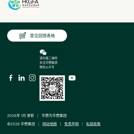
华懋创新大使计划
集团与香港大学经管学院高层管理教育合办之「华懋
创新大使计划」，旨在激发员工的创业精神及领导能
意见回馈表格
力。此为期九个月的项目「寓实践于学习」，每期培
育逾30位同事，鼓励他们构思创新的解决方案，以应
对商业和社会的挑战。
请扫描二维码
关注华懋集团
参与者以小组形式完成六场主题工作坊，有系统地掌
微信公众号
握设计思维、创新方法及变革管理等职场所需的关键
技能。在部门导师与外部专家的指导下，团队更可向
高级管理层提交创新提案，推动实施具成效的创新项
目。
2026年 1月 更新
华懋为华懋集团
©2026 华懋集团
网站地图
免责声明
私隐政策