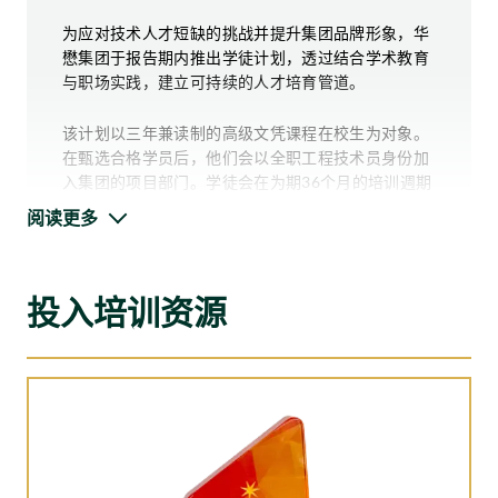
为应对技术人才短缺的挑战并提升集团品牌形象，华
懋集团于报告期内推出学徒计划，透过结合学术教育
与职场实践，建立可持续的人才培育管道。
该计划以三年兼读制的高级文凭课程在校生为对象。
在甄选合格学员后，他们会以全职工程技术员身份加
入集团的项目部门。学徒会在为期36个月的培训週期
中接触岗位中的实务操作与接受定期考核评估，同时
阅读更多
强化理论知识与实务技能。
目前该计划成效显着，足证其在推动未来人才发展方
投入培训资源
面的实质效益。
2
名学员
已成功转任华懋集团内的正式岗位