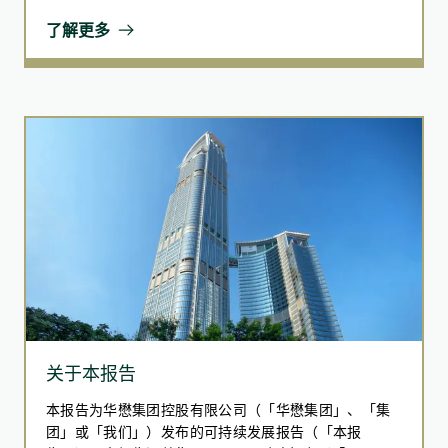
有效的 ESG 管治和知识的转移，我们建构了一个综合和
了解更多
强健的 ESG 管治体系，涵盖了不同与企业可持续发展相
关的议题，并在报告期内于管治方面取得进步。
绿色生活市集
华懋集团与基督教励行会合作于2024年举办绿色生活市集，鼓
励员工捐赠和交换二手及全新物品。此活动有效提升团队对源
头减废的认知，促进资源共享理念的实践，彰显集团在推动可
持续发展方面的积极行动。活动不仅强化员工环保意识，更透
过实际行动落实绿色办公文化。
资讯科技的安全意识培训
关于本报告
我们举办了六场有关资讯科技意识的必修培训课程，并举办内
部网络安全研讨会及网页安全讲座。研讨会重点剖析网络钓鱼
本报告为华懋集团控股有限公司（「华懋集团」、「集
防御策略与新兴威胁趋势；安全讲座则结合香港本地网络攻击
团」或「我们」）发布的可持续发展报告（「本报