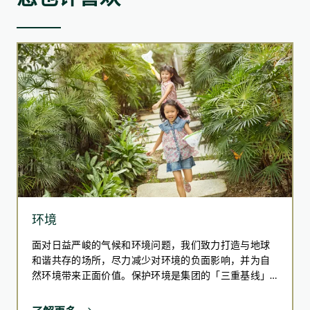
ESG导赏
我们于大埔元洲仔自然环境保护研究中心举办专题导赏活动。
参与的员工透过沉浸式体验，不仅能亲身探索稀有植物物种，
更深入认识历史建筑的保育价值，同步提升生态与文化保护意
识。此外，参与者亦认识了园艺师的日常职责，并亲身体验园
艺工作，将技巧应用于不同季节的植物护理上。
院舍主管关爱领袖培训计划
松龄参与由香港老年学会举办之院舍主管关爱领袖培
训计划，旨在加强在康健护理行业中管理人员的管理
环境
技巧及领导能力，以提升院舍实施「以人为本」的照
护和工作文化，从而提供优质的长者护理服务。
面对日益严峻的气候和环境问题，我们致力打造与地球
和谐共存的场所，尽力减少对环境的负面影响，并为自
培训计划分两个阶段进行：首阶段包含80小时的课堂
然环境带来正面价值。保护环境是集团的「三重基线」
学习、工作坊及导修课程；第二阶段侧重于所属护理
(Triple Bottom Line) 中重要的一环，而这反映了我们对
安老院舍内实习推行优质服务计划，借此促进理论与
肩负环境责任的承诺。我们展望实现一个可持续地发展