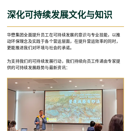
深化可持续发展文化与知识
华懋集团深明投资培训教育对于构建卓越人才团队至关重要，
因此我们致力推动持续学习文化，既维持行业领先标准，更促
进员工全面且具前瞻性的专业发展。于报告期内，集团投放大
华懋集团全面提升员工在可持续发展的意识与专业技能，以推
量资源用于学习与发展项目，涵盖教育资助计划及奬学金计划
动环保理念及实践于各个营运层面，在提升营运效率的同时，
等多项人才培育举措。
更能推进我们对环境与社会的承诺。
如心酒店集团已正式加入香港特别行政区政府教育局的商校合
为支持我们的可持续发展行动，我们持续向员工传递由专家提
作计划，透过举办酒店参观及工作体验活动，与新生代人才分
华懋集团荣膺「ERB人才企业嘉许计划」认证，此项殊
供的可持续发展趋势与最新资讯：
享行业专业知识及实务经验。
荣充分肯定集团在人才培训与发展领域的卓越表现。
《僱员学习与发展政策》概述了华懋集团在学习与发展方面的
指导原则。集团依据员工所规划的绩效发展分配资源，提供在
案例分享
职培训、指导、导师辅导、线上学习、进修课程及会议等多元
化培训活动。我们成立了培训委员会，专责为物业管理业务制
定有系统且高效能的培训策略。该委员会由物业管理服务、
ESG、资讯科技及品质保证等多个部门的代表组成，负责审议培
2024年暑期实习计划