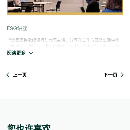
训提案及追踪实施进度，以确保达成培训目标。
2024年，华懋集团进一步扩大暑期实习计划的涵盖范
华懋集团线上学习平台提供多元课程，涵盖反腐败、反洗钱与
围，首次招募六名中学生及10名大专院校学生共同参
反恐融资、员工行为与商业道德、市场操守与反欺诈、隐私保
与，以多元化管道拓展人才吸纳。实习生获分配至不
护与资讯安全等专业范畴。
ESG讲座
同业务部门，在为期八週内的计划获得实际的职场实
务工作经验，并培养沟通以及人际关系等关键软技
华懋集团特邀绿领行动代表主讲，分享在工作与日常生活中实
除内部培训外，集团支援员工的发展，资助外部培训、专业会
能，为未来的职业生涯做好准备。
用的减废回收技巧。讲座后举办了创意工作坊环节，参与者将
员及资格考试费用，并提供有薪考试假期，助力其专业成长。
阅读更多
旧废牛仔布升级再造为个性化手机配件，透过工作坊体验循环
于实习生分享会上，实习生不仅回顾了实习期间的专
经济理念，以增进环保意识与行动力。
华懋集团深明卓越的领导力对企业发展发挥关键作用，特设专
业成长与个人收获，更对集团提供的宝贵实践机会表
项领导力培训计划，透过提升管理者的核心能力，实现个人与
达衷心感谢，充分体现计划在培育人才方面的成效。
企业的共同成长。
上一页
下一页
案例分享
您也许喜欢