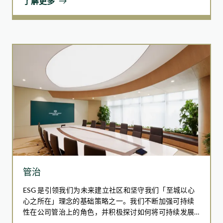
了解更多
案例分享
实践的紧密结合，确保管理知识能有效转化为服务品
的世界，因而积极努力在整个价值链上减少碳排放、提
质的提升。
高能源效率、推动循环经济模式及与各个持份者合作。
我们努力不懈，悉心打造一个人与自然共同繁荣的未
来。
松龄临床实习计划
香港绿色建筑週
松龄深知在康健护理的业务中培育专业新力军的重要
为响应香港绿色建筑週2024，华懋集团举办「轻•型」上班日
性，于报告期内推出三项临床实习及交流计划。在为
活动。活动以红、蓝、绿、黄四种颜色的服饰，分别象征健康
期近两个月的计划中，松龄为75名就读医疗护理课程
舒适、高效资源、环境友善与创新元素，将低碳理念融入日常
的学生提供实习培训，内容涵盖监测生命体征、感染
办公场所，持续深化职场可持续发展文化。
控制、药物管理等护理技能，有效强化学员的专业和
实战能力。
凭借此学生实习计划的成功，松龄将继续推出不同方
案，积极吸引更多未来人才加入康健护理行业，同
管治
时，全面提升专业技能及领导力，为行业的可持续发
展注入持久动力。
ESG 是引领我们为未来建立社区和坚守我们「至城以心
心之所在」理念的基础策略之一。我们不断加强可持续
性在公司管治上的角色，并积极探讨如何将可持续发展
进一步融入我们的业务营运和管治核心。为促进全面及