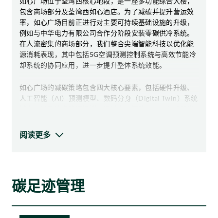
如心广场位于荃湾西核心地段，是一座多功能综合大楼，
包含商场部分及荃湾西如心酒店。为了减碳并提升营运效
率，如心广场目前正进行对主要可持续基础设施的升级，
例如与中华电力有限公司合作分阶段安装零碳供冷系统。
在人流密集的商场部分，我们整合尖端智能科技以优化能
源消耗表现，其中包括5G空调预测控制系统与高效节能冷
却系统的协同应用，进一步提升整体系统效能。
如心广场的减碳策略包含四大核心要素，包括硬件升级、
人工智能（AI）预测模型、数码分身（Digital Twin）系统
试点、以及洁净能源抵消，透过人工智能（AI）与机器学
习的技术，以建议最佳的营运参数，以最大化能源性能与
营运效率。
阅读更多
碳足迹管理