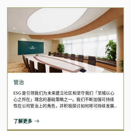
要的伙伴。
并由指定承办商每日回收和运送至政府处理设施，以进行能源
转化与堆肥处理。目前，集团旗下三间符合资格的商场已参与
该计划。未来，我们将联同香港特别行政区政府环保署开展实
地考察，评估所有含餐饮租户的商场的营运条件。
如心酒店集团已建立一套厨余循环管理系统，涵盖从食材采
购、食品制作、餐饮服务到厨余管理的整个流程。
如心酒店集团的厨余循环经济策略
食材采购
用水强度
管治
以立方米╱宾客或住户入住晚数的单位计算，适
推行「从农场到餐桌」的理念，与水耕细作及野菜谷等本
用于酒店及康健护理的业务
地公司合作，提倡低碳饮食文化
ESG 是引领我们为未来建立社区和坚守我们「至城以心
每月盘点库存，避免过度采购食材
心之所在」理念的基础策略之一。我们不断加强可持续
优先选用少加工、简约包装的食品原材料，支持可持续采
性在公司管治上的角色，并积极探讨如何将可持续发展
购
进一步融入我们的业务营运和管治核心。为促进全面及
全面采用环保无塑胶食物容器及餐具，减少塑胶污染
有效的 ESG 管治和知识的转移，我们建构了一个综合和
了解更多
强健的 ESG 管治体系，涵盖了不同与企业可持续发展相