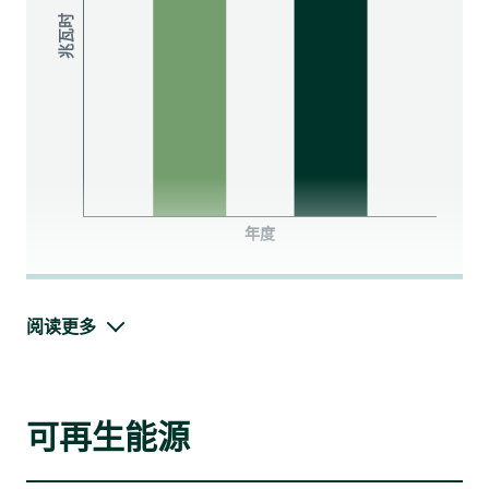
自2024╱25财年起，D·PARK愉景新城以及松龄在营运时产生
的碳排放量已纳入报告范围，导致总碳排放量（范围1及2）的
增加。
华懋集团继续优化计算方法，以采用行业通用的强度指标进行
计算和更好的基准比较。从2024╱25财年起，集团于报告强度
值时将不再仅以楼面面积为单一计算基础。
碳强度（范围1及2）*
(*基于位置的方法)
以公吨二氧化碳当量／平方米的单位计算
阅读更多
自2024╱25财年起，D·PARK愉景新城以及松龄在营运时产生
的能源消耗量已纳入报告范围，导致总能源消耗量的增加。此
外，由于集团总部办公室员工人数于报告期内增长5.3%，其能
源强度于2024╱25财年略有上升。
可再生能源