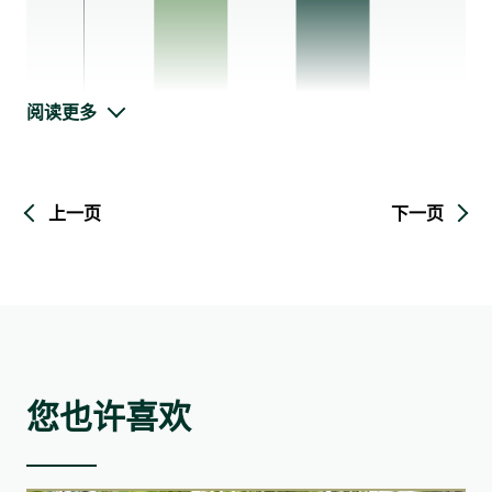
（「SBTi」）认证。我们每年进行碳足迹评估、审视绩效并制
排，利用回收的雨水为使用者送上清凉的微风，全部由36
定减排策略。
块实验性可踏式太阳能板供电
阅读更多
《CCG 3050+》目标
《CCG 3050+》目标
除了在「展现绿色建筑的领导力」章节中展示在新建项目中的
-51.8%
1
能源效率措施外，华懋集团亦在既有建筑中推行多项能源效率
随着数据收集流程有所优化，此数据已作出重述。
上一页
下一页
提升举措。这些措施包括更换及升级高效冷水机组与热泵系
2030年的营运碳强度（范围1及2）相较于 2020 基准年
统、升级自动扶梯设备、全面安装LED照明及自动感应器，并
用水强度
进行重新校验以优化系统性能。例如，如心广场率先推行香港
以立方米/平方米的单位计算
2024年进展
自2024╱25财年起，由D·PARK愉景新城和松龄营运所产生的
首个零碳供冷系统更换项目（详情请参阅Nina Hub减碳成果的
回收物料已包括在报告范围内，导致回收物总量增加，其中大
-27.7%
案例）。九龙东如心酒店亦于2022/23财年安装了三台水冷式冷
部分增幅来自松龄的厨余回收。
水机组，并连接冷却塔，以及更高效能的冷冻水泵和冷凝水
泵。这些节能措施已在2024/25财年成功反映于碳强度和能源强
度的下降之中。
户外充电单车
厨余
您也许喜欢
融合运动与节能概念，使用者可透过踩单车为电子设备充
鑑于厨余在香港都市固体废物中占有较大比例，我们已实施了
电
一系列针对性的管理措施，以减少厨余产生。
设有八个不同级别的阻力，可调节运动强度