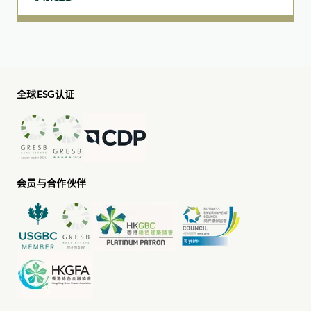
全球ESG认证
会员与合作伙伴
自2024/25财年起，D·PARK愉景新城以及松龄的用水量已纳入
报告范围，因此集团总用水量有所增加。此外，由于报告期内
厨余管理
总部办公室员工人数增长5.3%，其用水强度在2024/25财年略
记录厨余和废物量，作为优化菜单规划的基础
有上升。至于酒店业务，随着如心广场逐步由风冷式转换为水
升级不完美食材制作成新菜式
冷式供冷系统，荃湾西如心酒店用水量较2023/24财年有所增
透过员工培训及持续监督，强化源头分类管理
加。集团正加强数据收集机制，并计划自2025/26财年起，将荃
鼓励宾客自备可重复使用的容器，将自助餐餐厅的剩余咖