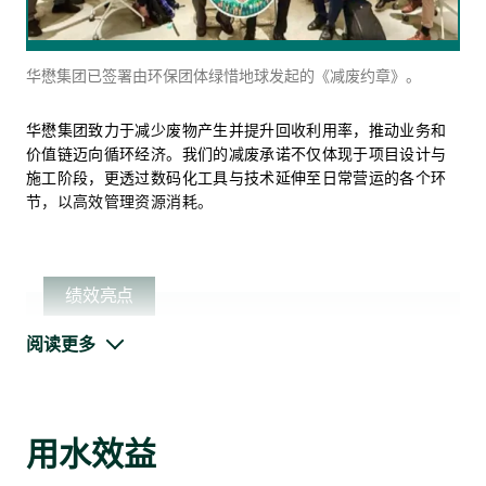
我们持续通过可行性研究探索并扩展在既有项目中应用可再生
能源的可能性，同时积极采购场外可再生能源电力。
华懋集团已签署由环保团体绿惜地球发起的《减废约章》。
能源消耗强度
如心园是引入创新可再生能源技术、突破传统能源系统的最佳
华懋集团致力于减少废物产生并提升回收利用率，推动业务和
以公吨二氧化碳当量／宾客或住户入住晚数的单
案例。
位计算，适用于酒店及康健护理的业务
价值链迈向循环经济。我们的减废承诺不仅体现于项目设计与
施工阶段，更透过数码化工具与技术延伸至日常营运的各个环
节，以高效管理资源消耗。
绩效亮点
阅读更多
2024/25财年回收物的组成（无害废物）
用水效益
太阳能系统