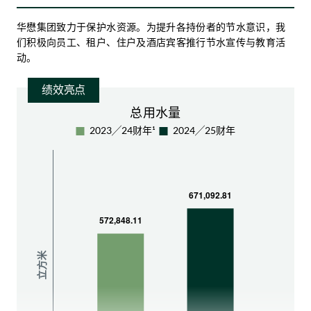
已安装186块太阳能板
华懋集团致力于保护水资源。为提升各持份者的节水意识，我
2024╱25财年发电量达71,320千瓦时，可满足如心园约
们积极向员工、租户、住户及酒店宾客推行节水宣传与教育活
27%的年度用电需求
动。
绩效亮点
总用水量
华懋集团以《华懋集团减碳路线图－CCG 3050+》（《CCG
智能长椅
3050+》）积极推动低碳经济转型，致力将全球升温控制在摄
氏1.5度以内，此路线图已于2022年获科学基础目标倡议组织
配备监控摄录镜头、阅读灯及带风扇和动态感应器的水冷