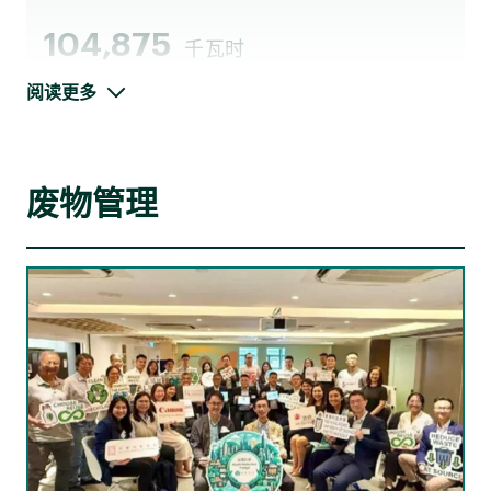
104,875
千瓦时
阅读更多
透过声誉良好的本地供应商购买可再生能源证书
5%
较去年的增幅
废物管理
碳强度（范围1及2）*
(*基于位置的方法)
以公吨二氧化碳当量／宾客或住户入住晚数的单
我们争取在新建项目中，以及在可行的情况下，增设可再生能
位计算，适用于酒店及康健护理的业务
源系统。于2024╱25财年，逾30%新建项目在设计阶段已纳入
可再生能源设施，预计每年可产生超过500,000千瓦时的电力，
为长期能源韧性与成本节省奠定基础。