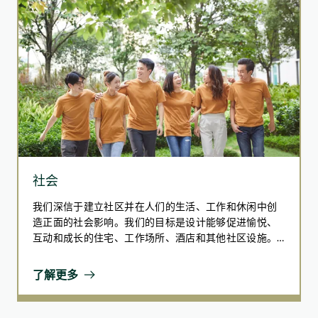
显示距离、速度及时间等资讯
604.5
公吨
的厨余在报告期内避免送往堆填区
针对范围3温室气体排放，我们进行碳审计筛选，识别第二类
262.2%
别：资本商品为关键排放源，主要来自建筑项目的隐含碳排
放。我们参照《SBTi建筑行业技术指南》以及建造业议会
（CIC）的碳评估工具，采用从起始到施工现场（A1-A5阶段）
较去年的增幅
的方法评估隐含碳，确保符合ISO 14040:2006生命周期评估标
准。根据合约协议，我们与指定承建商合作，收集混凝土、钢
社会
材、外墙等材料的采购记录，将数据输入至碳评估工具进行计
算，同时整合施工现场的监测数据。此做法能精确测量关键建
我们深信于建立社区并在人们的生活、工作和休闲中创
筑材料的隐含碳排放量。自2023╱24财年起，华懋集团已正式
造正面的社会影响。我们的目标是设计能够促进愉悦、
报告在报告期内新建项目中范围3第二类别资本商品产生的排放
互动和成长的住宅、工作场所、酒店和其他社区设施。
量。
集团支持同事并与社区合作，提供教育和赋能计划。我
们致力打造共融空间，支持弱势群体并促进社会公平。
了解更多
透过应对社会所面临的挑战，我们希望带来正面的社会
为在商场营运过程中更有效地管理厨余，我们积极向餐饮租户
变革，创造可持续、公平和繁荣的环境。我们承诺与社
推广香港特别行政区政府环保署的厨余收集计划。参与该计划
区和同事共同成长和前进，而这两者是我们旅程中最重
的商场配备由香港特别行政区政府环保署提供的专用回收桶，