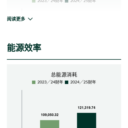
将风冷式供冷系统转换为水冷式供冷系统，大幅降
低能耗，同时采用环保型制冷剂，其对环境的影响
远低于传统制冷剂，进一步减轻碳足迹与温室气体
阅读更多
排放。
结合先进的控制技术，机械通风和空气调节
（MVAC）系统可实现最高达
50%
的节能效
果
能源效率
预计在全面营运的情况下，与 2024 年相比，
可节省超过
8,500,000千瓦时
的用电量
总能源消耗