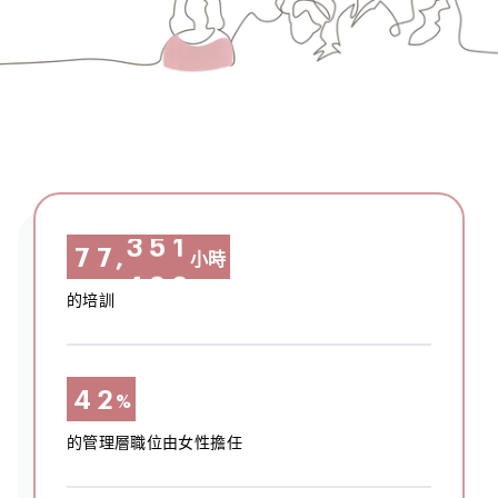
1
2
5
7
7
,
3
小時
3
6
8
8
4
的培訓
4
7
9
9
5
5
8
0
0
6
4
2
%
6
9
1
1
7
5
3
的管理層職位由女性擔任
7
0
2
2
8
6
4
8
1
3
3
9