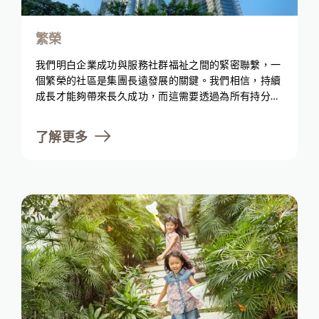
繁榮
我們明白企業成功與服務社群福祉之間的緊密聯繫，一
個繁榮的社區是集團長遠發展的關鍵。我們相信，持續
成長才能夠帶來長久成功，而這需要透過為所有持分者
創造價值，同時平衡財務效益以實現。為了滿足不斷變
化的客戶和社區需求，我們採用了先進技術並進行可持
了解更多
續投資。