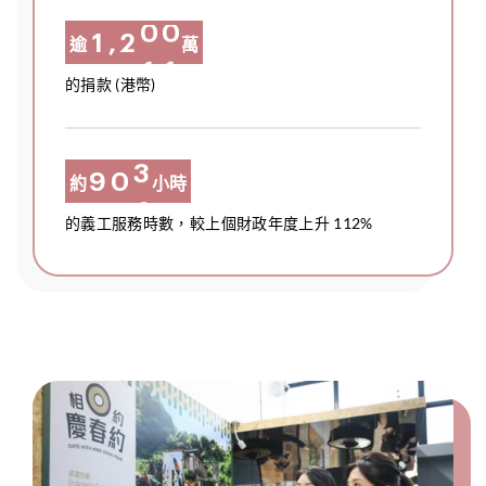
7
5
9
2
4
4
0
0
1
,
2
0
逾
萬
8
6
0
3
5
5
1
1
2
3
1
的捐款 (港幣)
9
7
4
6
6
2
2
3
4
2
0
8
3
4
5
3
1
9
9
0
3
約
小時
4
5
6
4
2
0
0
1
4
的義工服務時數，較上個財政年度上升 112%
5
6
7
5
3
1
1
2
5
6
7
8
6
2
3
6
7
8
9
7
3
4
7
8
9
0
8
4
5
8
9
0
1
9
5
6
9
6
7
0
7
8
1