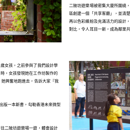
二陂坊遊樂場被密集大廈所圍繞
區創建一個「共享客廳」，並清
再以色彩繽紛及充滿活力的設計
對比，令人耳目一新，成為鄰里
八歲女孩，之前參與了我們設計學
板時，女孩發現她在工作坊製作的
！她興奮地跑進去，告訴大家『我
月出版一本新書，勾勒香港未來微型
前往二陂坊遊樂場一遊，體會設計