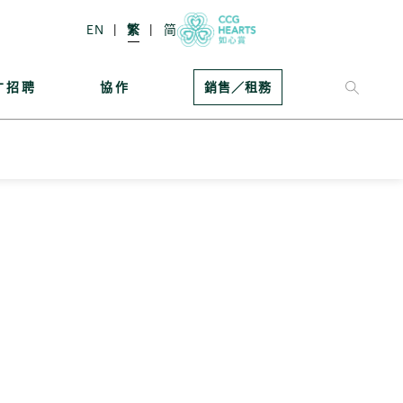
EN
繁
简
才招聘
協作
銷售／租務