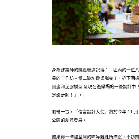
身為建築師的姚嘉珊還記得：「區內的一位
員的工作坊。當二陂坊遊樂場完工，拆下圍
圖畫和泥膠模型,呈現在遊樂場的一些設計中
是設計師！』。」
順帶一提，「信言設計大使」將於今年 11 
公園的創意發展。
如果你一時被荃灣的喧嘩雜亂所淹沒，不妨