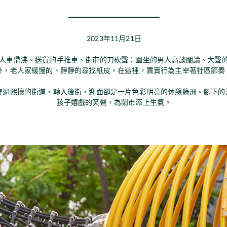
2023年11月21日
人車鼎沸。送貨的手推車、街市的刀砍聲；圍坐的男人高談闊論、大聲
外，老人家緩慢的、靜靜的尋找紙皮。在這裡，買賣行為主宰著社區節奏
穿過熙攘的街道，轉入後街，迎面卻是一片色彩明亮的休憩綠洲。腳下的
孩子嬉戲的笑聲，為鬧市添上生氣。