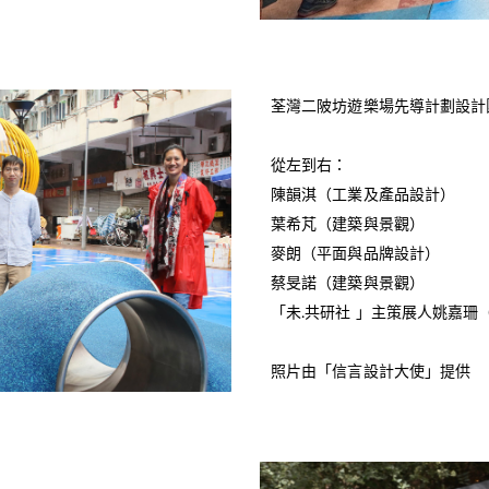
荃灣二陂坊遊樂場先導計劃設計
從左到右：
陳韻淇（工業及產品設計）
葉希芃（建築與景觀）
麥朗（平面與品牌設計）
蔡旻諾（建築與景觀）
「未.共研社 」主策展人姚嘉
照片由「信言設計大使」提供