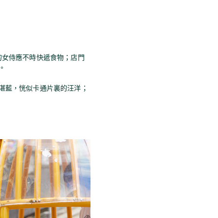
的女侍應不時快遞食物；店門
。
湛藍，恍似卡通片裏的汪洋；