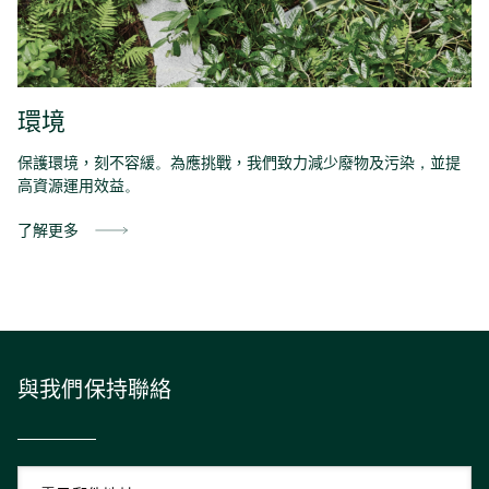
環境
保護
環境
，刻不容緩
。
為
應
挑戰，
我們
致
力
減少
廢物
及
污染
，
並提
高
資源運用
效
益
。
了解更多
與我們保持聯絡