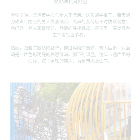
2023年11月21日
不论早晚，荃湾市中心总是人车鼎沸。送货的手推车、街市的
刀砍声；围坐的男人高谈阔论、大声的女侍应不时快递食物；
店门外，老人家缓慢的、静静的寻找纸皮。在这里，买卖行为
主宰着社区节奏。
然而，跟着二陂坊的路牌，穿过熙攘的街道，转入后街，迎面
却是一片色彩明亮的休憩绿洲。脚下的湛蓝，恍似卡通片里的
汪洋；孩子嬉戏的笑声，为闹市添上生气。