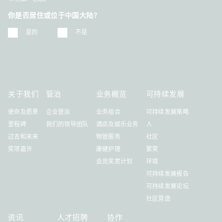
你是否居住或位于中国大陆?
是的
不是
关于我们
管治
业务概览
可持续发展
使命及愿景
企业管治
业务组合
可持续发展策略
里程碑
我们的领导团队
酒店及娱乐业务
人
过去和未来
物管服务
社区
奖项嘉许
康健护理
繁荣
会员奖赏计划
环境
可持续发展报告
可持续发展论坛
社区营造
资讯
人才招聘
协作