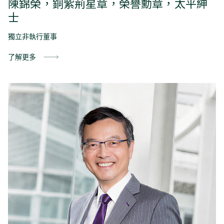
陳錦榮，銅紫荊星章，榮譽勳章，太平紳
士
獨立非執行董事
了解更多