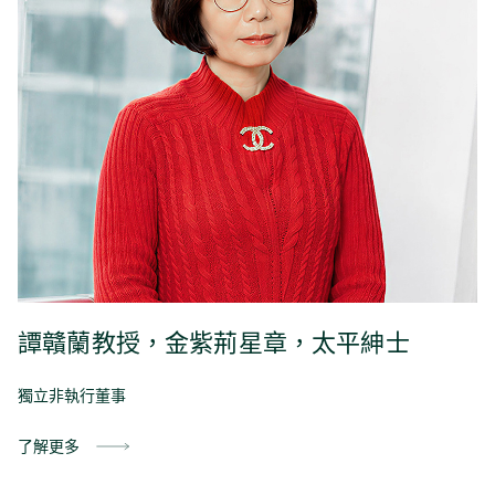
譚贛蘭教授，金紫荊星章，太平紳士
獨立非執行董事
了解更多