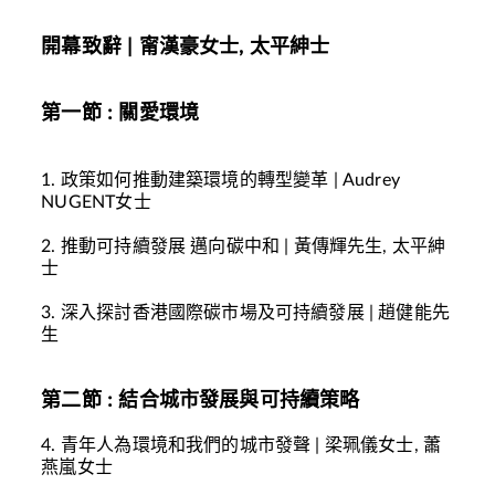
開幕致辭
|
甯漢豪女士
, 太平紳士
第一節
:
關愛環境
1.
政策如何推動建築環境的轉型變革
| Audrey
NUGENT
女士
2.
推動可持續發展
邁向碳中和
|
黃傳輝先生
, 太平紳
士
3.
深入探討香港國際碳市場及可持續發展
|
趙健能先
生
第二節
:
結合城市發展與可持續策略
4.
青年人為環境和我們的城市發聲
|
梁珮儀女士
,
蕭
燕嵐女士