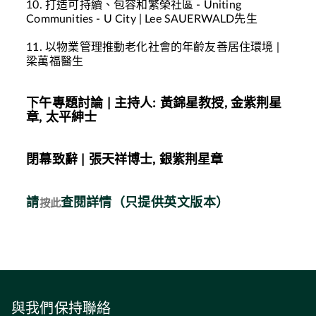
10.
打造可持續、包容和繁榮社區
- Uniting
Communities - U City | Lee SAUERWALD
先生
11.
以物業管理推動老化社會的年齡友善居住環境
|
梁萬福醫生
下午
專題討論
|
主持人
:
黃錦星教授
, 金紫荆星
章,
太平紳士
閉幕致辭
|
張天祥博士
, 銀紫荆星章
請
查閱詳情
（只提供英文版本）
按此
與我們保持聯絡