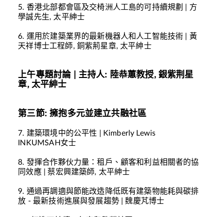
5.
香港北部都會區及交椅洲人工島的可持續規劃
|
方
學誠先生
, 太平紳士
6.
運用於建築業界的最新機器人和人工智能技術
|
黃
天祥博士工程師
, 銅紫荊星章, 太平紳士
上午專題討論
|
主持人
:
陸恭蕙教授
,
銀紫荆星
章
,
太平紳士
第三節
:
擁抱多元並建立共融社區
7.
建築環境中的公平性
|
Kimberly Lewis
INKUMSAH
女士
8.
發揮合作夥伙力量：租戶、
顧
客和利益相關者的協
同效應
|
蔡宏興建築師
, 太平紳士
9.
通過再調適與節能改造降低既有建築物能耗與碳排
放
-
最新技術進展與發展趨勢
|
魏慶芃博士