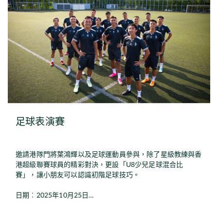
足球表演賽
邀請港隊門將葉鴻輝以及足球運動員參與，除了星級教練與香
港超級聯賽球員的精彩對決，更設「U8少兒足球混合比
賽」，讓小朋友可以認識初階足球技巧。
日期︰2025年10月25日
時間︰下午2時至5時
地點︰D·PARK L1 多用途運動場