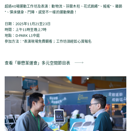
超過40場運動工作坊及表演：動物流、芬蘭木柱、花式跳繩*、搖搖*、雜藝
*、彈床健身、鬥陣，感受不一樣的運動樂趣！
日期：2025年11月21至23日
時間：上午11時至晚上7時
地點：D·PARK L1中庭
參加方法：*表演現場免費觀看；工作坊須經如心賞報名
查看「華懋荃運會」多元空間節目表