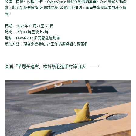
故事（閃憶）沙樽工作*、CyberCycle 樂齢互動腳踏單車、Omi 樂齡互動遊
戲、肌力訓練伸展操*及防跌受身*等實用工作坊，全面守護參與者的身心健
康。
日期：2025年11月21至 23日
時間：上午11時至晚上7時
地點：D·PARK L1多元智能運動場
參加方法：現場免費參加；*工作坊須經如心賞報名
查看「華懋荃運會」松齡護老選手村節目表