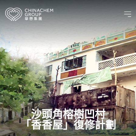
沙頭角榕樹凹村
「香香屋」復修計劃