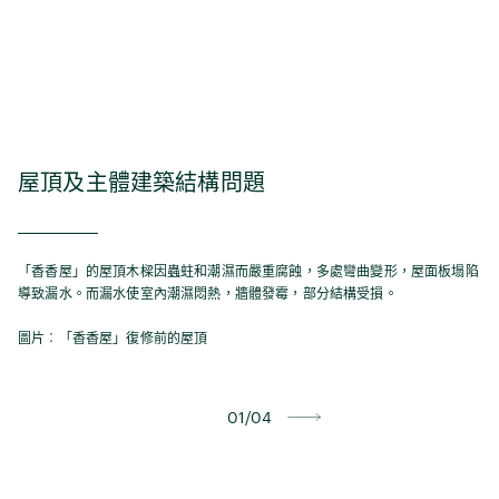
屋頂及主體建築結構問題
針
「香香屋」的屋頂木樑因蟲蛀和潮濕而嚴重腐蝕，多處彎曲變形，屋面板塌陷
「
導致漏水。而漏水使室內潮濕悶熱，牆體發霉，部分結構受損。
環
圖片︰「香香屋」復修前的屋頂
圖
01/04