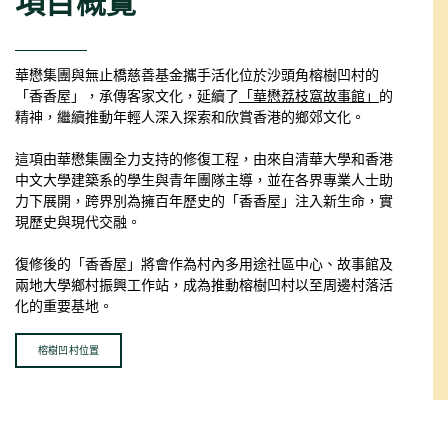
項目概覽
華懋集團與無止橋慈善基金攜手活化位於沙頭角榕樹凹村的
「香香屋」，承傳客家文化，延續了
「華懋荔枝窩故事館」
的
精神，繼續推動年輕人深入探索和欣賞香港的鄉郊文化。
這項由華懋集團全力支持的修復工程，由來自清華大學和香港
中文大學建築系的學生與青年團隊主導，並在各界專業人士助
力下展開，跨界別為擁百年歷史的「香香屋」注入新生命，實
現歷史與現代交融。
復修後的「香香屋」將會作為村內多用途社區中心、故事館及
兩地大學鄉村振興工作站，成為推動榕樹凹村以至周邊村落活
化的重要基地。
榕樹凹村位置