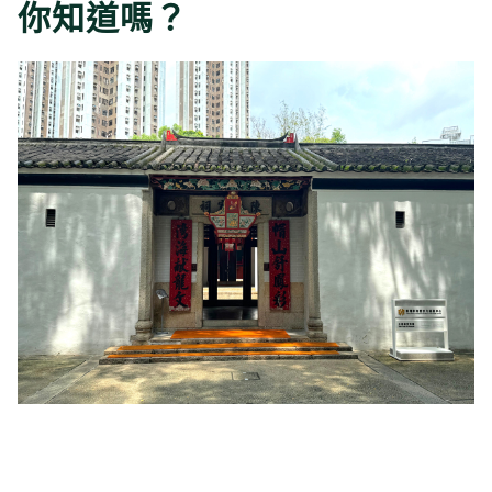
你知道嗎？
榕
等