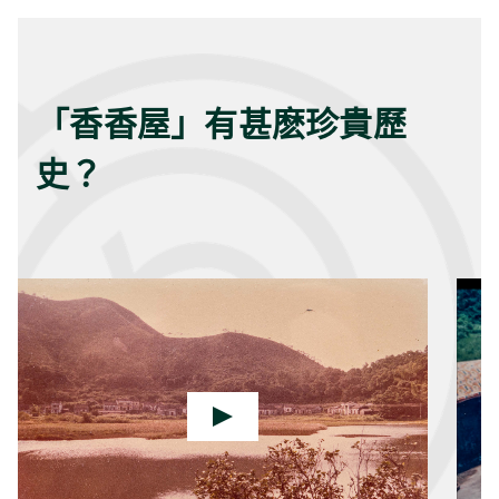
「香香屋」有甚麽珍貴歷
史？