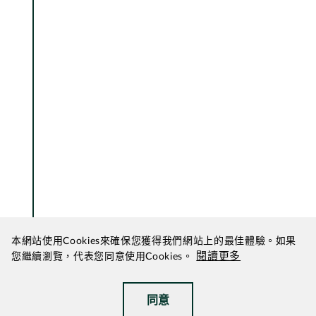
清華及中大師生團隊、村民赴榕樹凹村作第二次
聯合調研。
2025年3月
本網站使用Cookies來確保您獲得我們網站上的最佳體驗。如果
閱讀更多
您繼續瀏覽，代表您同意使用Cookies。
包括經由「如心賞」招募的義工在內，大家共同
清理「香香屋」及周邊環境，為復修工程做好準
備。
同意