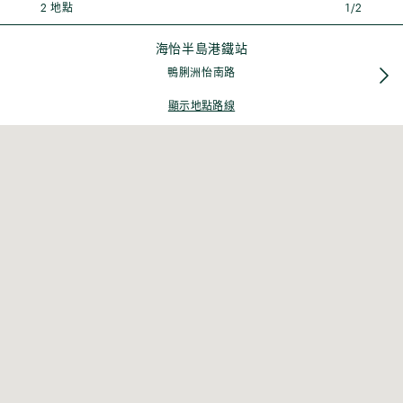
2 地點
2 地點
1/2
海怡半島港鐵站
海怡半島港鐵站
鴨脷洲怡南路
鴨脷洲怡南路
顯示地點路線
港灣工貿中心
香港鴨脷洲利興街10號