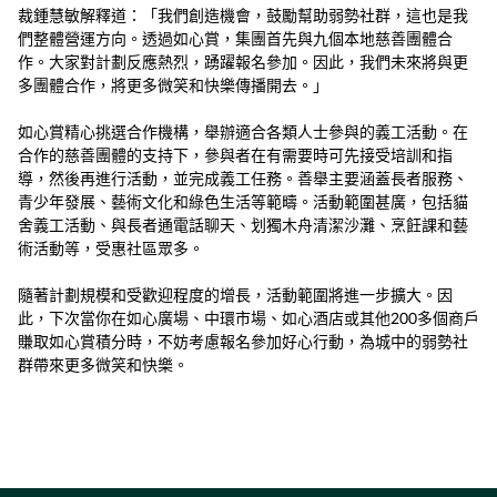
裁鍾慧敏解釋道：「我們創造機會，鼓勵幫助弱勢社群，這也是我
們整體營運方向。透過如心賞，集團首先與九個本地慈善團體合
作。大家對計劃反應熱烈，踴躍報名參加。因此，我們未來將與更
多團體合作，將更多微笑和快樂傳播開去。」
如心賞精心挑選合作機構，舉辦適合各類人士參與的義工活動。在
合作的慈善團體的支持下，參與者在有需要時可先接受培訓和指
導，然後再進行活動，並完成義工任務。善舉主要涵蓋長者服務、
青少年發展、藝術文化和綠色生活等範疇。活動範圍甚廣，包括貓
舍義工活動、與長者通電話聊天、划獨木舟清潔沙灘、烹飪課和藝
術活動等，受惠社區眾多。
隨著計劃規模和受歡迎程度的增長，活動範圍將進一步擴大。因
此，下次當你在如心廣場、中環市場、如心酒店或其他200多個商戶
賺取如心賞積分時，不妨考慮報名參加好心行動，為城中的弱勢社
群帶來更多微笑和快樂。