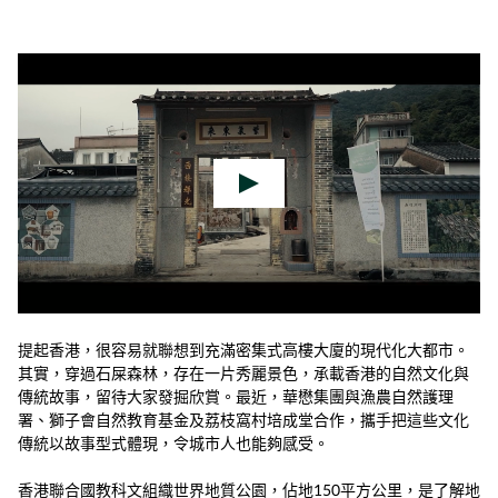
提起香港，很容易就聯想到充滿密集式高樓大廈的現代化大都市。
其實，穿過石屎森林，存在一片秀麗景色，承載香港的自然文化與
傳統故事，留待大家發掘欣賞。最近，華懋集團與漁農自然護理
署、獅子會自然教育基金及荔枝窩村培成堂合作，攜手把這些文化
傳統以故事型式體現，令城市人也能夠感受。
香港聯合國教科文組織世界地質公園，佔地150平方公里，是了解地