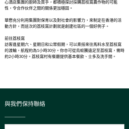
心酒店集團的廚師及買手，都積極探討採購荔枝窩農作物的可能
性，令合作伙伴之間的關係更加穩固。
華懋充分利用集團對保育以及對社會的影響力，來制定在香港的活
動方針，而這次的荔枝窩計劃就是創建社區的一個好例子。
前往荔枝窩
訪客逢星期六、星期日和公眾假期，可以乘搭來往馬料水至荔枝窩
的渡輪，航程約為1小時30分。你亦可從烏蛟騰遠足至荔枝窩，需時
約2小時30分。荔枝窩村有餐廳提供基本餐飲、士多及洗手間。
與我們保持聯絡