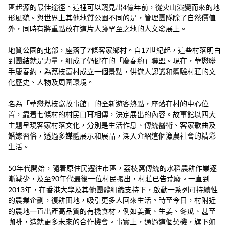
區起源的最佳途徑。這裡可以窺見出4億年前，從火山演變而來的地
形風貌。與世界上其他地質公園不同的是，管理團隊除了自然價值
外，同時有將重點放在這片人跡罕至之地的人文發展上。
地質公園的北部，座落了7條客家鄉村。自17世紀起，這些村落明白
到團結就是力量，組成了仍健在的「慶春約」聯盟。現在，華懋聯
手慶春約，為荔枝窩村成立一個景點，供遊人認識和體驗村莊的文
化歷史、人物及周圍環境。
名為「華懋荔枝窩故事館」的全新遊客熱點，座落在村的中心位
置，靠着七條村的村民口耳相傳，決定展出的內容。故事館以四大
主題呈現客家村落文化，分別是生活作息、傳統醫術、客家歌曲及
婚嫁習俗，透過多媒體展示和展品，深入介紹這個漁農社會的精彩
生活。
50年代開始，隨着原住民遷往市區，荔枝窩傳統的水稻農耕作業逐
漸減少，及至90年代最後一位村民搬出，村莊已告荒廢。一直到
2013年，在香港大學及其他團體組織支持下，啟動一系列可持續性
的農業企劃，復耕田地，吸引更多人回來生活。時至今日，村附近
的農地一直出產高品質的有機食材，例如姜黃、生姜、冬瓜、甚至
咖啡，造就更多未來的合作機會。事實上，通過這個契機，旗下如