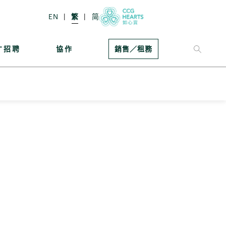
EN
繁
简
才招聘
協作
銷售／租務