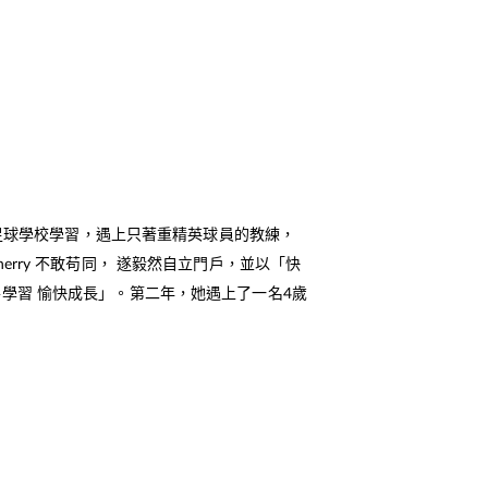
間的足球學校學習，遇上只著重精英球員的教練，
erry 不敢苟同， 遂毅然自立門戶，並以「快
學習 愉快成長」。第二年，她遇上了一名4歲