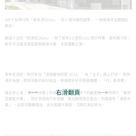
4月下旬舉行的「澳南 節2024」，是人寵共融的盛事， 一連兩周末呈獻精彩
節目。
動感十足的「跑澳南2024」，除了設有5公里和10公里計時賽，還有親子跑；
跑手可沿著海濱長廊和跨灣大橋，享受運動之樂。
家有毛孩的，則可參加「澳南寵物巡遊 2024」，為「主子」悉心打扮， 齊齊
漫步海邊。兩項活動的部分收益，將捐贈非牟利慈善團體， 「行」善為樂。
右滑翻頁
滿足身心後，怎少得味蕾上的享受？華懋集團旗下的翩滙坊，同時舉行「美酒
佳餚嘉年華」，號召多間商戶和餐廳，推出期間限定產品。同場還有「澳南市
集 」，訪客可選購精品，並光臨露天雅座，沉醉於美好時光。