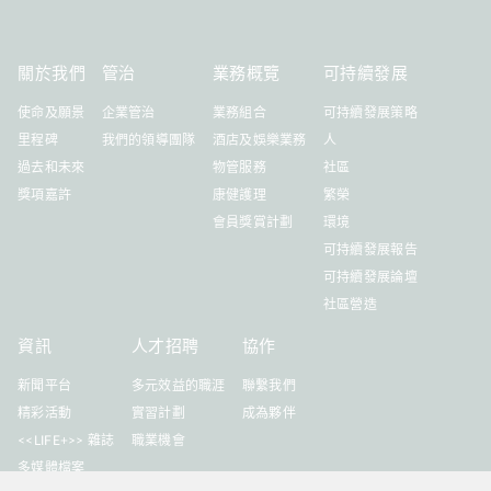
關於我們
管治
業務概覽
可持續發展
使命及願景
企業管治
業務組合
可持續發展策略
里程碑
我們的領導團隊
酒店及娛樂業務
人
過去和未來
物管服務
社區
獎項嘉許
康健護理
繁榮
會員獎賞計劃
環境
可持續發展報告
可持續發展論壇
社區營造
資訊
人才招聘
協作
新聞平台
多元效益的職涯
聯繫我們
精彩活動
實習計劃
成為夥伴
<<LIFE+>> 雜誌
職業機會
多媒體檔案