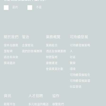
是的
不是
關於我們
管治
業務概覽
可持續發展
使命及願景
企業管治
業務組合
可持續發展策略
里程碑
我們的領導團隊
酒店及娛樂業務
人
過去和未來
物管服務
社區
獎項嘉許
康健護理
繁榮
會員獎賞計劃
環境
可持續發展報告
可持續發展論壇
社區營造
資訊
人才招聘
協作
新聞平台
多元效益的職涯
聯繫我們