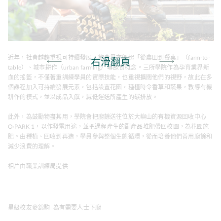
近年，社會越趨重視可持續發展，飲食界亦興起「從農田到餐桌」（farm-to-
右滑翻頁
table）、城市耕作（urban farming）等飲食概念。三所學院作為孕育業界新
血的搖籃，不僅著重訓練學員的實際技能，也重視擴闊他們的視野，故此在多
個課程加入可持續發展元素，包括設置花園，種植時令香草和蔬果，教導有機
耕作的模式，並以成品入饌，減低運送所產生的碳排放。
此外，為鼓勵物盡其用，學院會把廚餘送往位於大嶼山的有機資源回收中心
O·PARK 1，以作發電用途，並把過程產生的副產品堆肥帶回校園，為花園施
肥。由種植、回收到再造，學員參與整個生態循環，從而培養他們善用廚餘和
減少浪費的理解。
相片由職業訓練局提供
星級校友麥錦駒 為有需要人士下廚