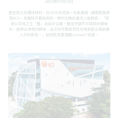
2023年07月10日
歷史悠久的薄扶林村，在2018年迎來一名新鄰居—國際廚藝學
院(ICI)，其獨特外觀為附近一帶的古雅氛圍添上新鮮感。「校
舍以百味之王『鹽』為設計主題。鹽是烹調不可或缺的調味
料，能帶出食物的鮮味，這正好呼應我們在培育廚藝及餐飲業
人才的角色。」該校院長葉漢鵬(James)介紹道。