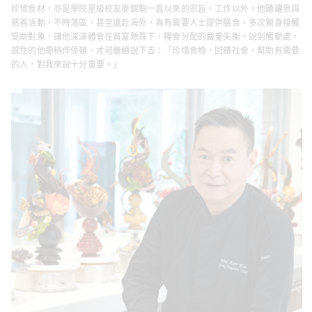
珍惜食材，亦是學院星級校友麥錦駒一直以來的宗旨。工作以外，他踴躍參與
慈善活動，不時落區，甚至遠赴海外，為有需要人士提供膳食。多次親身接觸
受助對象，讓他深深體會在貧富懸殊下，糧食分配的嚴重失衡。說到觸動處，
感性的他需稍作停頓，才可繼續說下去：「珍惜食物，回饋社會，幫助有需要
的人，對我來說十分重要。」