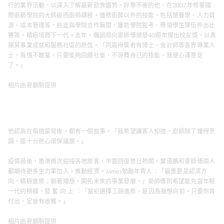
行的業界活動，以深入了解最新飲食趨勢。好學不倦的他，在2007年修畢國
際廚藝學院的大師級西廚師課程，進修廚藝以外的技能，包括營養學、人力資
源、成本管理等。自此與學院合作無間，屢助學院監考、帶領學生隊伍外出比
賽等，積極培育下一代。去年，職訓局向麥師傅頒發40週年傑出校友獎，以表
揚其事業成就和服務社區的熱忱。「同屆得獎者有博士、會計師等各界專業人
士，我愧不敢當。只要能夠回饋社會，不浪費自己的技能，我便心滿意足
了。」
相片由麥錦駒提供
他認為在每道菜背後，都有一個故事。「我希望讓客人知道，廚師除了懂得烹
調，還十分熱心環保議題。」
疫情過後，香港再次迎接各地旅客，市面回復昔日熱鬧。葉漢鵬和麥師傅兩人
都期待更多生力軍加入，推動經濟。James勉勵年青人：「最重要是認清方
向，積極進修；朝著理想，開拓未來的事業發展。」麥師傅則希望能充當年輕
一代的榜樣，發 奮 向 上 ：「當初選擇工餘進修，是因為我想向前。只要你肯
付出，定會有收獲。」
相片由麥錦駒提供