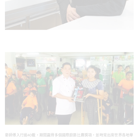
麥師傅入行逾40載，期間贏得多個國際廚藝比賽獎項，並時常出席世界各地舉