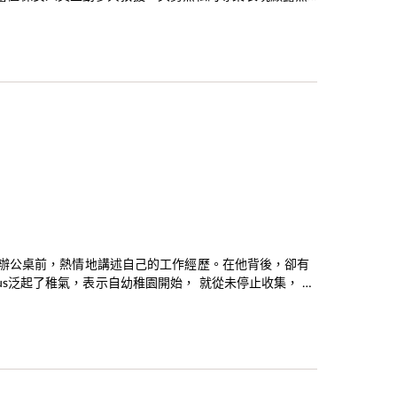
坐在辦公桌前，熱情地講述自己的工作經歷。在他背後，卻有
us泛起了稚氣，表示自幼稚園開始， 就從未停止收集， 由
不放過，現在已經擁有過千模型玩具。