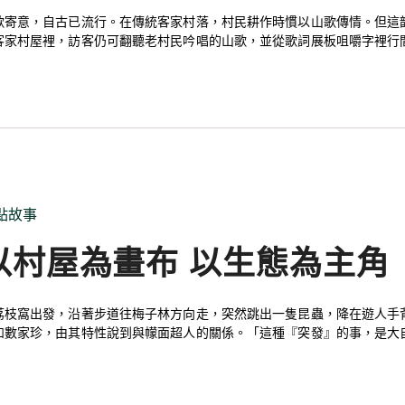
歌寄意，自古已流行。在傳統客家村落，村民耕作時慣以山歌傳情。但這
客家村屋裡，訪客仍可翻聽老村民吟唱的山歌，並從歌詞展板咀嚼字裡行
點故事
以村屋為畫布 以生態為主角
荔枝窩出發，沿著步道往梅子林方向走，突然跳出一隻昆蟲，降在遊人手
如數家珍，由其特性說到與幪面超人的關係。「這種『突發』的事，是大
動植物的她，同時擅長寫作兼繪畫。2019年，她應邀到梅子林製作壁畫
的村落重拾生氣：「創作靈感來自大自然，畫中一切都能在村內找得到。