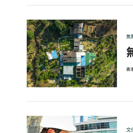
焦
香
文