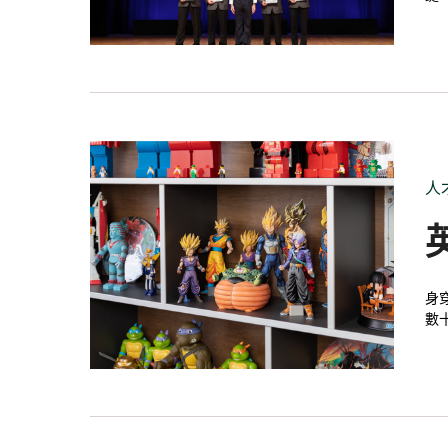
遺
人
身
數
懷