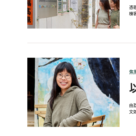
憑
棟
焦
由
文
究
瓦