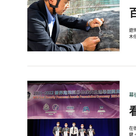
遊
木
邊
禮的木化石。 這份自然遺產的由來
發
幕
在
鍵