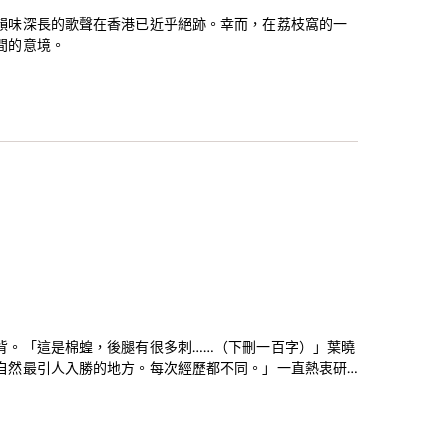
韻味深長的歌聲在香港已近乎絕跡。幸而，在荔枝窩的一
間的意境。
背。「這是棉蝗，後腿有很多刺……（下刪一百字）」葉曉
自然最引人入勝的地方。每次經歷都不同。」一直熱衷研
，按村民的分享，在多間村屋外牆髹上當村特色，令頹垣敗
」