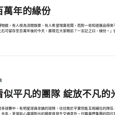
百萬年的緣份
博物館，有人視為消閒娛樂，有人希望增廣見聞，而對一些知道展品得來不
化石可留存至百萬年後的今天，展現在大家眼前？一言記之曰，緣份。」
，抒發對歷史珍品的有感。如心園坐落在如心廣場和荃灣 西如心酒店側
，可追溯至 260萬至530萬年前。一般情況下，置於土壤裡的木材幾年內會完全腐化；然而火山爆
把樹木瞬間埋藏在極深的地表，缺乏水分和細菌的環境尤如天然屏障，抵
後
看似平凡的團隊 綻放不凡的
很多球賽中，有明星球員坐鎮的球隊，往往敗於平實但能互相補位的隊伍
。去年，荃灣如心廣場對出的楊屋道發生交通意外。任職華懋集團的四位