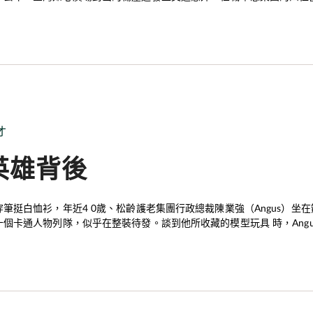
，早前更獲警務處頒發新界南總區最佳保安員選舉工商組金獎。
才
英雄背後
穿筆挺白恤衫，年近4 0歲、松齡護老集團行政總裁陳業強（Angus）
十個卡通人物列隊，似乎在整裝待發。談到他所收藏的模型玩具 時，Ang
舊的日本卡通人物，例如聖鬥士星矢、龍珠和高達，到超級英雄聯盟，全