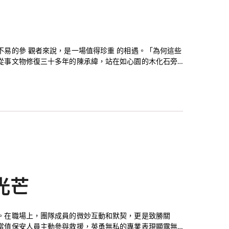
易的參 觀者來說，是一場值得珍重 的相遇。「為何這些
從事文物修復三十多年的陳承緯，站在如心園的木化石旁
的露天花園，將於今年第四季開幕，展出近百件經歷歲月洗
禦了自然侵蝕，慢慢變成木化石，足見可貴之處。
光芒
。在職場上，團隊成員的微妙互動和默契，更是致勝關
當值保安人員主動參與救援，英勇無私的專業表現顯露無