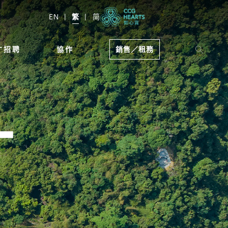
EN
繁
简
才招聘
協作
銷售／租務