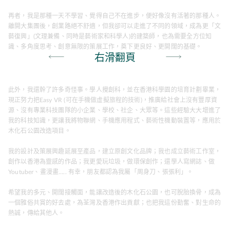
再者，我是那種一天不學習、覺得自己不在進步，便好像沒有活著的那種人。
離開大集團後，創業路絕不舒適，但我卻可以走進了不同的領域，成為更「文
藝復興」(文理兼備、同時是藝術家和科學人)的建築師，也為需要全方位知
識、多角度思考、創意無限的策展工作，奠下更良好、更開闊的基礎。
右滑翻頁
此外，我還幹了許多奇怪事。學人攪創科，並在香港科學園的培育計劃畢業，
現正努力把Easy VR (可在手機做虛擬旅程的技術)，推廣給社會上沒有豐厚資
源、沒有專業科技團隊的小企業、學校、社企、大眾等。這些經驗大大增進了
我的科技知識，更讓我將物聯網、手機應用程式、藝術性機動裝置等，應用於
木化石公園改造項目。
我的設計及策展興趣延展至產品，建立原創文化品牌；我也成立藝術工作室，
創作以香港為靈感的作品；我更愛玩垃圾，做環保創作；還學人寫網誌、做
Youtuber、畫漫畫….. 有幸，朋友都認為我屬「周身刀、張張利」。
希望我的多元、開闊接觸面，能讓改造後的木化石公園，也可脫胎換骨，成為
一個雅俗共賞的好去處，為荃灣及香港作出貢獻；也把我這份勤奮、對生命的
熱誠，傳給其他人。