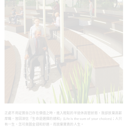
正處不用証實自己存在價值之時，進入輕鬆的半退休高管狀態，我卻放棄高薪
厚職，皆因深信「生命是選擇的總和」(Life is the sum of your choices)；人只
有一生，怎可貪圖金錢和舒適，而放棄寶貴的人生。