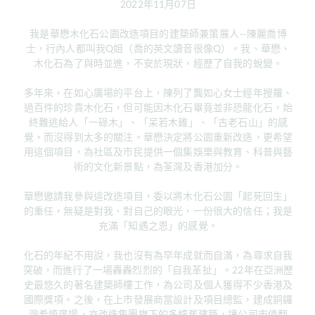
2022年11月07日
我是華懋木化石公園改造項目的建築師兼策展人—陳麗喬博
士，行內人都叫我Q姐（喬的英文讀音很像Q）。我、華懋、
木化石為了與時並進，不安於現狀，經歷了自我的蛻變。
多年來，在如心廣場的平台上，陳列了龔如心女士經年搜羅、
過百件的珍貴木化石，但可能因木化石畢竟並非恐龍化石，始
終難逃給人「一碌木」、「呆若木雞」、「古老石山」的感
覺，而沒得到太多的關注。華懋決定將公園重新改造，更希望
用這個項目，為社區及市民提供一個集娛樂與教育、科普與藝
術的文化新景點，為荃灣及香港加分。
華懋邀請我參與這改造項目，委以將木化石公園「起死回生」
的重任，無疑是對我、對自己的眼光，一份很大的信任；我是
充滿「知遇之恩」的感覺。
化石的年紀不用說，我也沒有為早年成就而自滿，為尋求自我
突破，而進行了一場轟轟烈烈的「自我革扯」。22年在亞洲歷
史最悠久的著名建築師樓工作，為公司及個人獲得不少香港及
國際獎項。之後，在上市發展商當設計及項目總監，建成銅鑼