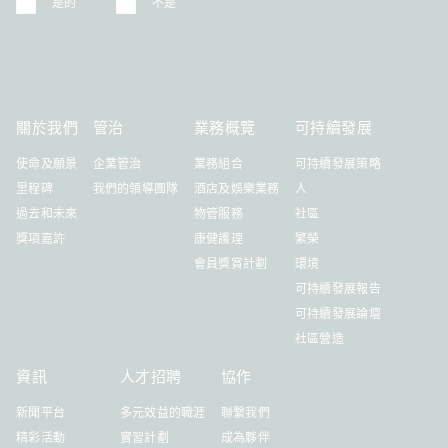
是的
不是
關於我們
管治
業務概覽
可持續發展
使命及願景
企業管治
業務組合
可持續發展策略
里程碑
我們的領導團隊
酒店及娛樂業務
人
過去和未來
物管服務
社區
獎項嘉許
康健護理
繁榮
會員獎賞計劃
環境
可持續發展報告
可持續發展論壇
社區營造
資訊
人才招聘
協作
新聞平台
多元效益的職涯
聯繫我們
精彩活動
實習計劃
成為夥伴