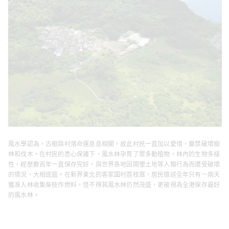
風水學認為，古樹與村落命運息息相關，故此村民一直加以愛惜，嚴禁破壞樹
林和伐木。在村民的悉心保護下，風水林孕育了眾多動植物，林內的生物多樣
性，經歷數百年一直保存完好，與世界各地因開墾土地等人類行為而遭受破壞
的情況，大相逕庭。在新界東北的客家圍村荔枝窩，居民憶述全年只有一兩天
獲准入林收集柴枝作燃料，怪不得其風水林仍然茂盛，更被視為全港保存最好
的風水林。