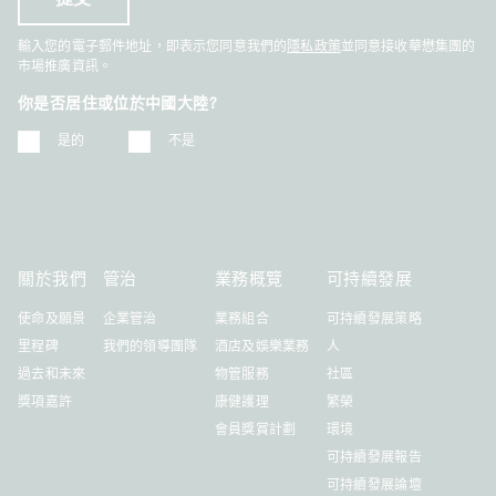
輸入您的電子郵件地址，即表示您同意我們的
隱私政策
並同意接收華懋集團的
市場推廣資訊。
你是否居住或位於中國大陸?
是的
不是
關於我們
管治
業務概覽
可持續發展
使命及願景
企業管治
業務組合
可持續發展策略
里程碑
我們的領導團隊
酒店及娛樂業務
人
過去和未來
物管服務
社區
獎項嘉許
康健護理
繁榮
會員獎賞計劃
環境
可持續發展報告
可持續發展論壇