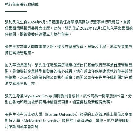
執行董事兼行政總裁
張利民先生自2024年9月1日起獲委任為華懋集團執行董事兼行政總裁，並擔
任集團策略投資委員會主席。此前，張先生於2022年12月1日加入華懋集團擔
任顧問，隨後獲委任為獨立非執行董事。
張先生於加拿大開啟事業之路，逐步在基建投資、建築及工程、地產投資業界
擔任高級管理層。
加入華懋集團前，張先生任職領展房地產投資信託基金執行董事兼首席營運總
監，是領導該企業轉型和發展的核心成員。他亦曾出任保華建業執行董事兼財
務總裁，以及合和實業有限公司執行董事；兩間公司在張先生任職期間均在香
港交易所主板上市。
張先生身兼Skywalker Group 顧問委員會成員。該公司為一間家族辦公室，分
別在香港和新加坡參與可持續投資項目，涵蓋傳統及新經濟業務。
張先生持有波士頓大學（Boston University）頒授的工商管理學士學位及麥馬
斯特大學（McMaster University）頒授的工商管理碩士學位。他亦是美國伊
利諾斯州執業會計師。