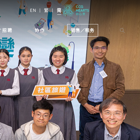
EN
繁
简
才招聘
协作
销售／租务