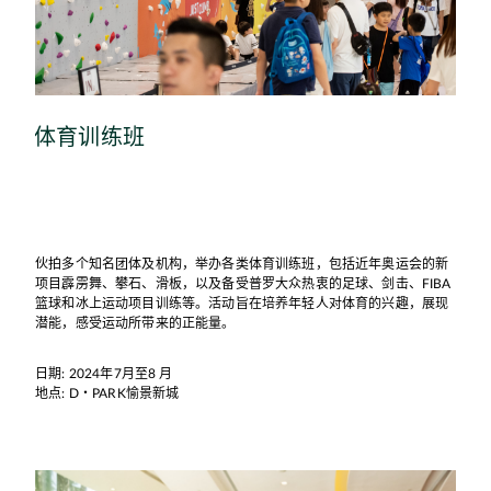
体育训练班
伙拍多个知名团体及机构，举办各类体育训练班，包括近年奥运会的新
项目霹雳舞、攀石、滑板，以及备受普罗大众热衷的足球、剑击、FIBA
篮球和冰上运动项目训练等。活动旨在培养年轻人对体育的兴趣，展现
潜能，感受运动所带来的正能量。
日期: 2024年7月至8 月
地点: D・PARK愉景新城