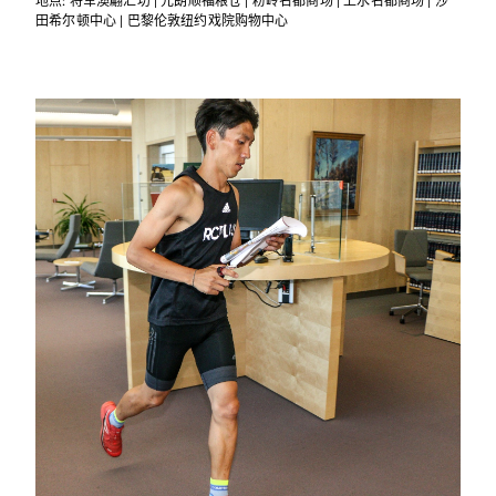
地点: 将军澳翩汇坊 | 元朗顺福粮仓 | 粉岭名都商场 | 上水名都商场 | 沙
田希尔顿中心 | 巴黎伦敦纽约戏院购物中心