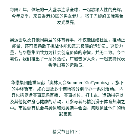
每隔四年，体坛的一大盛事连系全球，一起歌颂人性的光辉。
今年夏季，来自香港18区的男女健儿，将于巴黎的国际舞台
发光发亮。
奥运会以及其他同类型的体育赛事，不仅能团结社区，推动正
能量，还可表扬敢于挑战体能和意志极限的运动员。这份力
量，与华懋集团致力为社会创造价值的宗旨，并无二致。今个
暑假，我们推出了一系列活动，广邀普罗大众，一起支持代表
香港出赛的运动员。
华懋集团隆重呈献「奥林大会Summer "Go!"ympics」，旗下
的中环街市、如心园及多个商场将分别举办一系列活动。 内
容包括奥运赛事现场直播、 赛事摊位、打卡点、运动指导以
及其他促进身心健康的活动，让参与者尽情沉浸于体育热潮之
中。市民更有机会与奥运和残奥选手会面，亲眼见证他们的精
彩表现。
精采节目如下：