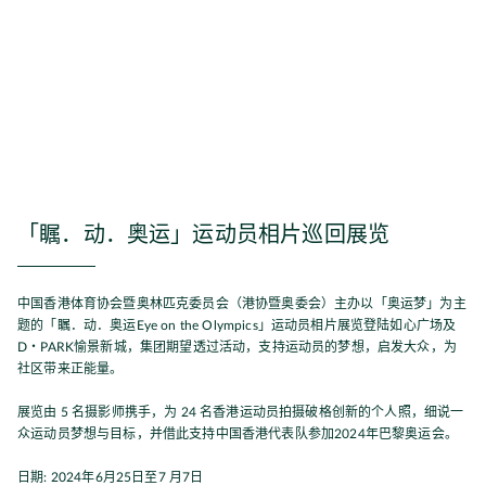
「瞩．动．奥运」运动员相片巡回展览
中国香港体育协会暨奥林匹克委员会（港协暨奥委会）主办以「奥运梦」为主
题的「瞩．动．奥运Eye on the Olympics」运动员相片展览登陆如心广场及
D・PARK愉景新城，集团期望透过活动，支持运动员的梦想，启发大众，为
社区带来正能量。
展览由 5 名摄影师携手，为 24 名香港运动员拍摄破格创新的个人照，细说一
众运动员梦想与目标，并借此支持中国香港代表队参加2024年巴黎奥运会。
日期: 2024年6月25日至7 月7日