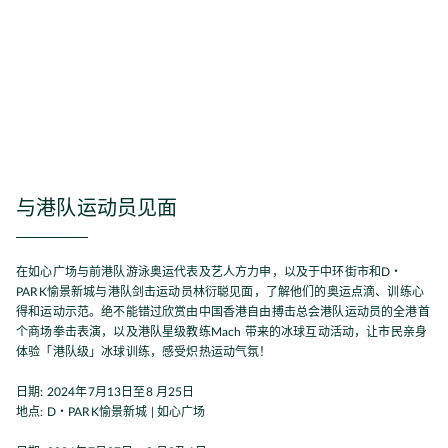
与港队运动员见面
在如心广场与前港队游泳奥运代表及艺人方力申，以及于中环街市和D・
PARK愉景新城与港队剑击运动员林衍聪见面，了解他们的奥运点滴、训练心
得和运动示范。绝不能错过欣赏由中国香港自由搏击总会港队运动员的全港首
个商场拳击表演，以及港队星级教练Mach 带来的冰球互动活动，让市民亲身
体验「港队级」冰球训练，感受炽热运动气氛！
日期: 2024年7月13日至8 月25日
地点: D・PARK愉景新城 | 如心广场