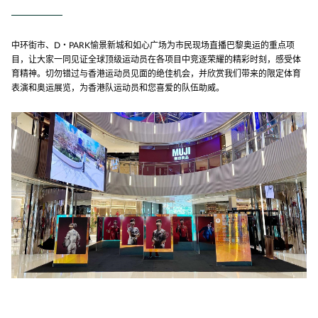
中环街市、D・PARK愉景新城和如心广场为市民现场直播巴黎奥运的重点项
目，让大家一同见证全球顶级运动员在各项目中竞逐荣耀的精彩时刻，感受体
育精神。切勿错过与香港运动员见面的绝佳机会，并欣赏我们带来的限定体育
表演和奥运展览，为香港队运动员和您喜爱的队伍助威。