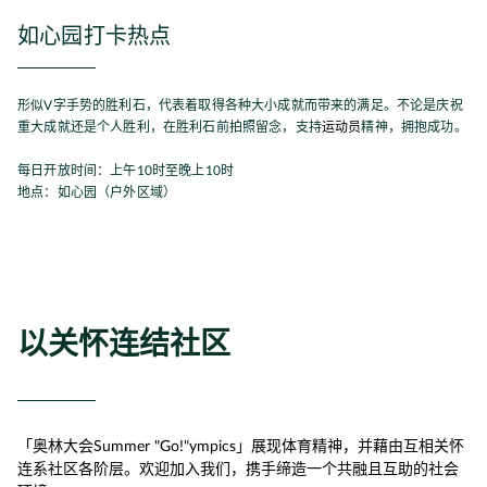
如心园打卡热点
形似V字手势的胜利石，代表着取得各种大小成就而带来的满足。不论是庆祝
重大成就还是个人胜利，在胜利石前拍照留念，支持
运动员
精神，拥抱成功。
每日开放时间：上午10时至晚上10时
地点：如心园（户外区域）
以关怀连结社区
「奥林大会Summer "Go!"ympics」展现体育精神，并藉由互相关怀
连系社区各阶层。欢迎加入我们，携手缔造一个共融且互助的社会