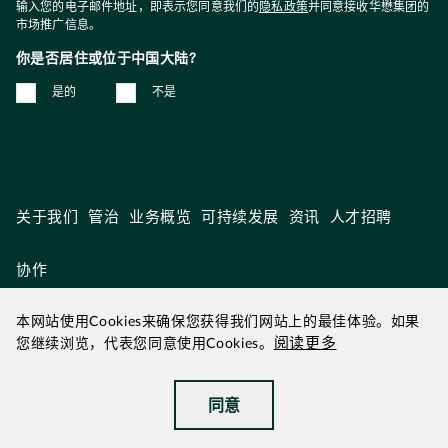
输入您的电子邮件地址，即表示您同意我们的
隐私政策
并同意接收华懋集团的
市场推广信息。
你是否居住或位于中国大陆?
是的
不是
关于我们
管治
业务概览
可持续发展
资讯
人才招聘
协作
本网站使用Cookies来确保您获得我们网站上的最佳体验。如果
阅读更多
您继续浏览，代表您同意使用Cookies。
2026年 8月 更新
|
华懋为华懋集团
同意
©2026 华懋集团
|
无障碍浏览
|
免责声明
|
私隐政策