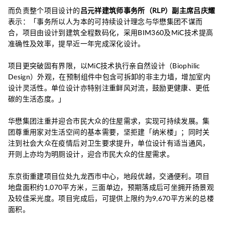
而负责整个项目设计的
吕元祥建筑师事务所（RLP）副主席吕庆耀
表示：「事务所以人为本的可持续设计理念与华懋集团不谋而
合，项目由设计到建筑全程数码化，采用BIM360及MiC技术提高
准确性及效率，提早近一年完成深化设计。
项目更突破固有界限，以MiC技术执行亲自然设计（Biophilic
Design）外观，在预制组件中包含可拆卸的非主力墙，增加室内
设计灵活性。单位设计亦特别注重鲜风对流，鼓励更健康、更低
碳的生活态度。」
华懋集团注重并迎合市民大众的住屋需求，实现可持续发展。集
团尊重用家对生活空间的基本需要，坚拒建「纳米楼」；同时关
注到社会大众在疫情后对卫生要求提升，单位设计有适当通风，
开则上亦均为明厕设计，迎合市民大众的住屋需求。
东京街重建项目位处九龙西市中心，地段优越，交通便利。项目
地盘面积约1,070平方米，三面单边，预期落成后可坐拥开扬景观
及较佳采光度。项目完成后，可提供上限约为9,670平方米的总楼
面积。