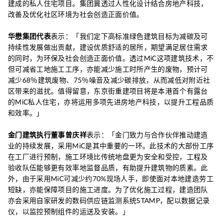
建成的私人住宅项目。集团冀透过人性化设计结合房地产科技，
改善及优化社区环境为社会创造正面价值。
华懋集团代表
表示：「我们定下高标准绿色建筑目标为减碳及可
持续性发展做出贡献，建设优质舒适的居所，期望满足居住需求
的同时，为环保及社会创造正面价值。透过MiC这项建筑技术，不
但可减省工地施工工序，亦能减少施工时所产生的废物，预计可
减少68％建筑废物、75％噪音及减少碳排放，从而减低对附近社
区带来的滋扰。值得留意，东京街重建项目将是本港首个有露台
的MiC私人住宅，亦将运用多项先进房地产科技，以提升工程品质
和效率。」
金门建筑执行董事曾庆祥
表示：「金门致力与合作伙伴推动建造
业的持续发展，采用MiC是其中重要的一环。此技术的大部份工序
在工厂进行预制，施工环境比传统地盘更为安全和受控，工程及
验收队伍能够更有效率地监督品质，有助提升建筑物的质素。此
外，由于采用MiC可减少约70%现场人手，即使面对本地建造劳工
短缺，亦能保障项目的施工进度。为了优化施工过程，建造团队
亦会采用自家研发的数码供应链监测系统STAMP，配以数据记录
仪，以监控预制组件的运送及安装。」