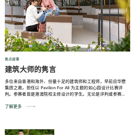
焦点故事
建筑大师的隽言
多位来自香港和海外、份量十足的建筑师和工程师，早前应华懋
集团之邀，担任以 Pavilion For All 为主题的如心园设计比赛评
判。参赛者皆是港澳院校主修设计的学生。无论是评判或参赛
者，大家都希望见证创意的孕育，注入可持续发展的思维，重新
了解更多
界定天幕的功能，并进行具实验性的创作，带出地方营造的概念
和全新设计方案。