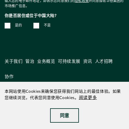
输入您的电子邮件地址，即表示您同意我们的
隐私政策
并同意接收华懋集团的
市场推广信息。
你是否居住或位于中国大陆?
是的
不是
关于我们
管治
业务概览
可持续发展
资讯
人才招聘
协作
本网站使用Cookies来确保您获得我们网站上的最佳体验。如果
阅读更多
您继续浏览，代表您同意使用Cookies。
2026年 8月 更新
|
华懋为华懋集团
同意
©2026 华懋集团
|
无障碍浏览
|
免责声明
|
私隐政策