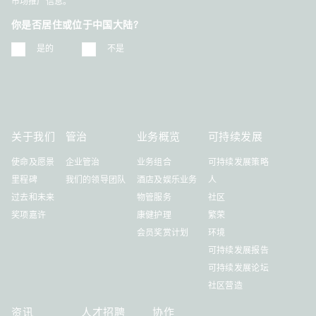
市场推广信息。
你是否居住或位于中国大陆?
是的
不是
关于我们
管治
业务概览
可持续发展
使命及愿景
企业管治
业务组合
可持续发展策略
里程碑
我们的领导团队
酒店及娱乐业务
人
过去和未来
物管服务
社区
奖项嘉许
康健护理
繁荣
会员奖赏计划
环境
可持续发展报告
可持续发展论坛
社区营造
资讯
人才招聘
协作