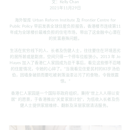
文：Kelly Chan
2021年11月29日
海外智库 Urban Reform Institute 及 Frontier Centre for
Public Policy 早前发表全球住屋负担报告，香港楼市连续第11
年成为全球楼价最难负担的住宅市场，带出了这金融中心潜在
的贫富悬殊问题。
生活在贫穷线下的人、长者及伤健人士，往往要住在环境恶劣
的居所甚或是劏房，空间只得一个停车位般狭小。2013 年 Jo
Hayes 加入了香港仁人家园成为总干事后，看见这些惨不忍睹
的住屋情况，令她的心碎了。"当我看见住爱民村的83岁汤伯
伯，因墙身破损而要吃被剥落油漆沾污了的食物，令我很震
惊。"
香港仁人家园是一个国际非政府组织，秉持"世上人人得以安
居" 的愿景，于香港推出"关爱家居计划"，为低收入长者及伤
健人士提供家居维修、翻新及深层家居清洁服务。