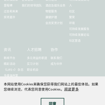
里程碑
我们的领导团队
酒店及娱乐业务
人
过去和未来
物管服务
社区
奖项嘉许
康健护理
繁荣
会员奖赏计划
环境
可持续发展报告
可持续发展论坛
社区营造
资讯
人才招聘
协作
新闻平台
多元效益的职涯
联系我们
精彩活动
实习计划
成为伙伴
《LIFE+》 杂志
职业机会
多媒体档案
本网站使用Cookies来确保您获得我们网站上的最佳体验。如果
阅读更多
您继续浏览，代表您同意使用Cookies。
2026年 8月 更新
|
华懋为华懋集团
同意