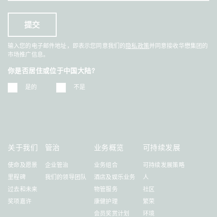
输入您的电子邮件地址，即表示您同意我们的
隐私政策
并同意接收华懋集团的
市场推广信息。
你是否居住或位于中国大陆?
是的
不是
关于我们
管治
业务概览
可持续发展
使命及愿景
企业管治
业务组合
可持续发展策略
里程碑
我们的领导团队
酒店及娱乐业务
人
过去和未来
物管服务
社区
奖项嘉许
康健护理
繁荣
会员奖赏计划
环境