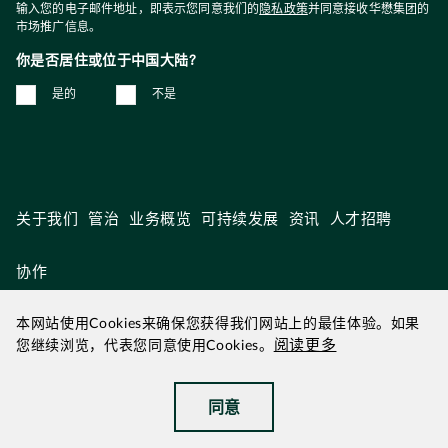
输入您的电子邮件地址，即表示您同意我们的
隐私政策
并同意接收华懋集团的
市场推广信息。
你是否居住或位于中国大陆?
是的
不是
关于我们
管治
业务概览
可持续发展
资讯
人才招聘
协作
本网站使用Cookies来确保您获得我们网站上的最佳体验。如果
阅读更多
您继续浏览，代表您同意使用Cookies。
2026年 8月 更新
|
华懋为华懋集团
同意
©2026 华懋集团
|
无障碍浏览
|
免责声明
|
私隐政策