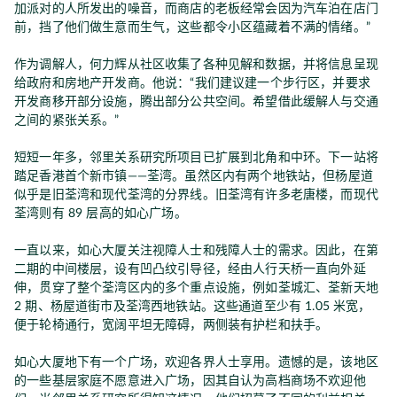
加派对的人所发出的噪音，而商店的老板经常会因为汽车泊在店门
前，挡了他们做生意而生气，这些都令小区蕴藏着不满的情绪。”
作为调解人，何力辉从社区收集了各种见解和数据，并将信息呈现
给政府和房地产开发商。他说：“我们建议建一个步行区，并要求
开发商移开部分设施，腾出部分公共空间。希望借此缓解人与交通
之间的紧张关系。”
短短一年多，邻里关系研究所项目已扩展到北角和中环。下一站将
踏足香港首个新市镇——荃湾。虽然区内有两个地铁站，但杨屋道
似乎是旧荃湾和现代荃湾的分界线。旧荃湾有许多老唐楼，而现代
荃湾则有 89 层高的如心广场。
一直以来，如心大厦关注视障人士和残障人士的需求。因此，在第
二期的中间楼层，设有凹凸纹引导径，经由人行天桥一直向外延
伸，贯穿了整个荃湾区内的多个重点设施，例如荃城汇、荃新天地
2 期、杨屋道街市及荃湾西地铁站。这些通道至少有 1.05 米宽，
便于轮椅通行，宽阔平坦无障碍，两侧装有护栏和扶手。
如心大厦地下有一个广场，欢迎各界人士享用。遗憾的是，该地区
的一些基层家庭不愿意进入广场，因其自认为高档商场不欢迎他