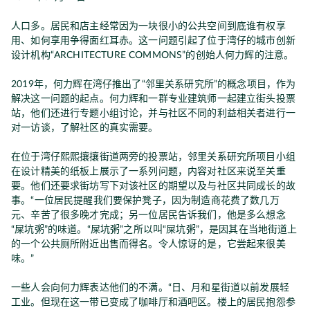
人口多。居民和店主经常因为一块很小的公共空间到底谁有权享
用、如何享用争得面红耳赤。这一问题引起了位于湾仔的城市创新
设计机构“ARCHITECTURE COMMONS”的创始人何力辉的注意。
2019年，何力辉在湾仔推出了“邻里关系研究所”的概念项目，作为
解决这一问题的起点。何力辉和一群专业建筑师一起建立街头投票
站，他们还进行专题小组讨论，并与社区不同的利益相关者进行一
对一访谈，了解社区的真实需要。
在位于湾仔熙熙攘攘街道两旁的投票站，邻里关系研究所项目小组
在设计精美的纸板上展示了一系列问题，内容对社区来说至关重
要。他们还要求街坊写下对该社区的期望以及与社区共同成长的故
事。“一位居民提醒我们要保护凳子，因为制造商花费了数几万
元、辛苦了很多晚才完成；另一位居民告诉我们，他是多么想念
“屎坑粥”的味道。“屎坑粥”之所以叫“屎坑粥”，是因其在当地街道上
的一个公共厕所附近出售而得名。令人惊讶的是，它尝起来很美
味。”
一些人会向何力辉表达他们的不满。“日、月和星街道以前发展轻
工业。但现在这一带已变成了咖啡厅和酒吧区。楼上的居民抱怨参