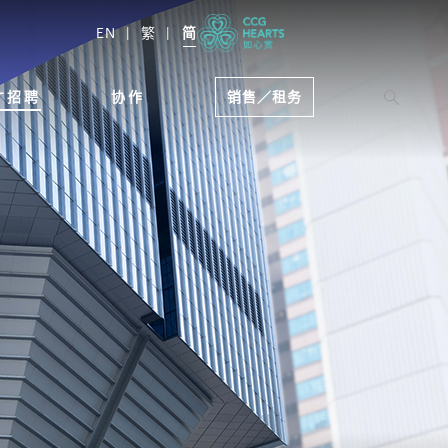
EN
繁
简
才招聘
协作
销售／租务