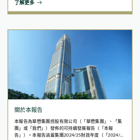
獲得相關醫療資訊及服務的群體。計劃亦包括學生及
了解更多
強健的 ESG 管治體系，涵蓋了不同與企業可持續發展相
義工參與的教育活動，提高公眾對肝臟健康的關注和
關的議題，並在報告期內於管治方面取得進步。
乙型肝炎風險的認識。
90%
的受訪者支持公園以自然為本的STEAM教育模式
該服務共惠及超過1,000多名荃葵青區的居民，大大
提高了他們的疾病相關意識，鼓勵及早篩查，並提升
了他們獲得基本醫療資源的機會。
87%
其後，我們再度與沙田地區康健站合作，為年長住戶
的受訪者表示對替代和體驗式學習方式感興趣
作人工智能（AI）跌倒風險評估，提供個人化建議以
降低風險。為應對冬季流感高峰，我們在碧濤花園舉
辦了季節性流感疫苗接種活動，共惠及100名居民，
關於本報告
增強社區抵禦季節性疾病的防護能力。我們還與沙田
本報告為華懋集團控股有限公司（「華懋集團」、「集
地區康健站合作，在碧濤花園舉辦了預防中風講座，
團」或「我們」）發佈的可持續發展報告（「本報
向居民宣傳早期警號及預防方法，提升健康意識。
告」）。本報告涵蓋集團2024/25財政年度（「2024/25
文化傳承