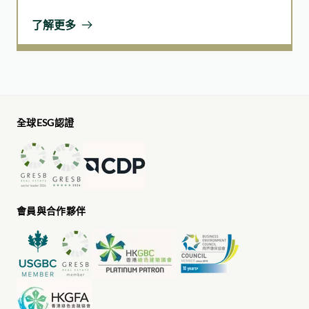
財年」），即自2024年7月1日至2025年6月30日（「報
我們整合了自身專業的物業管理能力與策略性社區合
告期」）。
了解更多
作，繼續推動長者友善社區的發展，讓年長住戶感到
安心、獲得支援，並與社區保持緊密聯繫。
案例研究
承傳歷史脈絡 重塑鄉郊活力
全球ESG認證
承接早前成功設立「荔枝窩故事館」以保育客家文化
的成果，華懋集團於2024年與無止橋慈善基金會合
作，進一步拓展城鄉共融的工作。這次合作以活化榕
樹凹的重要文化古跡「香香屋」為核心，將這幢建築
活化為村內多用途社區中心。此復修項目不僅成為沙
會員與合作夥伴
頭角鄉郊振興計劃的關鍵部分，更是國家鄉村振興策
略下首個位於內地以外的「鄉村振興工作站」。
項目邀請來自清華大學及香港中文大學的建築系學生
參與，並帶領此復修項目，涵蓋從概念設計至施工落
成的完整項目週期。學生親身參與技術規劃、設計及