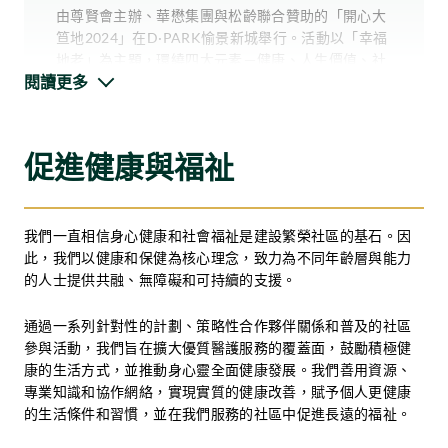
由尊賢會主辦、華懋集團與松齡聯合贊助的「開心大
笪地2024」在D·PARK愉景新城舉行。活動以「幸福
地老」為主題，環繞四大元素－健康、人生價值、社
閱讀更多
交連繫和財務穩健，重新定義長者生活。活動為期兩
天，由香港特別行政區政府勞工及福利局局長孫玉菡
擔任主禮嘉賓，並獲得超過100個機構鼎力支持。
促進健康與福祉
松齡與多間創新科技公司合作，展示通過尖端科技來
加強長者照護的承諾。活動中，松齡利用VirCube全
沉浸式虛擬實境系統等先進技術，讓參與者親身體驗
我們一直相信身心健康和社會福祉是建設繁榮社區的基石。因
安老院舍的虛擬導覽。這種突破性的方法提高了透明
此，我們以健康和保健為核心理念，致力為不同年齡層與能力
度，促進了社區信任，並打破坊間對安老院舍的刻板
的人士提供共融、無障礙和可持續的支援。
印象，例如認為院舍生活必然導致社交孤立或缺乏關
懷等誤解。通過持續分享正面的成果與真實的個人故
通過一系列針對性的計劃、策略性合作夥伴關係和普及的社區
事，積極重塑公眾對安老院舍的觀感，展示長者照護
參與活動，我們旨在擴大優質醫護服務的覆蓋面，鼓勵積極健
同樣充滿關懷、互動和支援並重的。
康的生活方式，並推動身心靈全面健康發展。我們善用資源、
專業知識和協作網絡，實現實質的健康改善，賦予個人更健康
的生活條件和習慣，並在我們服務的社區中促進長遠的福祉。