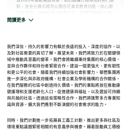
點，並充分展示城市公園亦可兼具教育功能。如心園
>90%
位於荃灣，佔地約70,000平方尺，收藏了超過100件
的參加者表示從鼓樂活動中認識到新的健康益處
珍貴的木化石，結合自然歷史與公眾參與的元素。
閱讀更多
如心園通過其創新的「娛＋學」（Edutainment）模
式，結合教育和娛樂元素，提供一個充滿互動的學習
平台，涵蓋地球地質歷史、環境科學及可持續發展等
我們深信，持久的影響力有賴於長遠的投入、深度的協作，以
享受充實的晚年是每一位長者
主題。當中的木化石體驗館劃分16個主題區，透過互
及對社區需要的真切了解。展望未來，我們將致力於在關鍵領
應有的權利。我們致力支援院
動展品將複雜的科學概念轉化為簡單易明、有趣好玩
域中推動具意義的變革。我們會將繼續秉持集團的核心價值，
友在身、心、社、靈各方面的
的學習體驗，適合不同年齡層的訪客參與。
並與合作夥伴和持份者緊密合作，建設一個更強大、更有韌性
>85%
發展。
和更公平的社會。隨着我們持續加強社會影響力，華懋集團將
的參與者感到與本地社區的連繫感有所加強
進一步深化與非政府機構、社會企業及學術機構的合作關係，
在我們服務的社區中創造持久價值。我們的重點將放在推動康
健護理和支援老齡化人口、促進健康與福祉，以及建設可持續
這些結果印證了該系列活動不但提供充滿感染力的文
與共融的社區。透過這些策略性合作，我們將匯聚多方專業知
這突顯了華懋集團和松齡在促進跨代共融以及社會可
化體驗，更是一個強效的平台，推動社會連結、情緒
識與資源，擴大我們應對不斷演變的社會需求的能力。
持續發展方面所肩負的重要角色。
滋養與社區福祉。
同時，我們計劃進一步拓展員工義工計劃，推出更多與社區及
環境重點議題緊密相關的有意義參與機會。藉着鼓勵員工積極