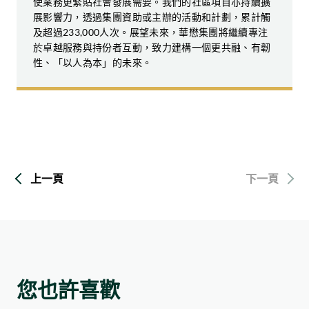
使業務更緊貼社會發展需要。我們的社區項目亦持續擴
多位來自中學及青年團體的義工接受專門的培訓，學
展影響力，透過集團資助或主辦的活動和計劃，累計觸
習如何與長者進行有意義的互動，促進跨代交流。及
及超過233,000人次。展望未來，華懋集團將繼續專注
後，受訓義工到訪荃灣和葵青區的三間長者中心，與
於卓越服務與持份者互動，致力建構一個更共融、有韌
長者一同進行陶瓷點心創作，並與他們建立真摯的情
性、「以人為本」的未來。
誼。
案例研究
計劃以「流動五感大茶樓」作結，將沉浸式的慶祝活
動帶到長者中心，讓長者在歡樂的氛圍中欣賞自己的
創作，重拾愉悅。
為基層學生提供運動培訓機會
上一頁
下一頁
體育在青少年成長過程中扮演重要角色，不但能促進
身心健康，亦有助培養品格、建立自信，並促進社會
共融。華懋集團持續推動共融體育項目，讓來自弱勢
社群的兒童，包括有特殊教育需要（SEN）的學生，
均可受惠。
為評估如心園的成效，華懋集團委託第三方機構進行
社會效益評估，就其對訪客、學校及社區持份者的影
2024年，「Love Soccer 愛足球」計劃持續擴展，參
響進行全面研究。評估結果顯示，公園在提升環境意
您也許喜歡
與人數突破100人。該計劃專為高功能自閉症兒童而
識及促進社區參與方面表現卓越，成效顯著：
設，結合專業足球訓練與家長支援工作坊，協助家長