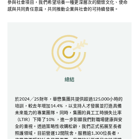
參與社會項目，我們希望培養一種更深層次的關懷文化、使命
感與共同責任意識，共同推動企業與社會的可持續發展。
為進一步加強教育影響力，如心園推出專為學生而設
的校本教育計劃。課程融合科學、科技、工程、藝術
案例研究
和數學（STEAM）元素，透過三大核心教學環節，包
括動手實驗、科學探究及創意活動，幫助學生深入理
解可持續發展的理念與實踐。除課堂之外，公園亦設
有導賞團、互動工作坊及親子遊戲，供家庭、遊客及
「點『心』藝嚐」
終身學習者沉浸式參與。
「點『心』藝嚐」以回憶療法為設計理念，讓患有認
總結
知障礙症的長者能夠喚醒舊日記憶，透過創意表達重
拾自我價值與生活意義。
2024╱25財年的參觀人數：
於2024╱25財年，華懋集團共提供超過125,000小時的
項目結合了藝術創作和社區參與，在加強社區韌性與
培訓，較去年增加14.4% ，以支持人才發展並打造具備
凝聚力的同時，促進跨代共融。整個項目分為四個階
>285,506
人次
未來能力的專業團隊。同時，集團的員工工時損失比率
段，透過長者熟悉的點心文化，喚起其情感連結與認
（LTIR）下降了10% ，進一步彰顯我們對職場健康與安
知反應。長者親手創作陶瓷點心藝術品，通過具療癒
全的重視。透過策略性收購松齡，我們正式拓展至長者
與互動的活動，促進社交互動和精神健康。
照護領域，目前營運12間院舍，服務逾1,300位長者，