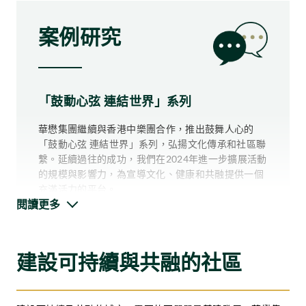
案例研究
「鼓動心弦 連結世界」系列
華懋集團繼續與香港中樂團合作，推出鼓舞人心的
「鼓動心弦 連結世界」系列，弘揚文化傳承和社區聯
繫。延續過往的成功，我們在2024年進一步擴展活動
的規模與影響力，為宣導文化、健康和共融提供一個
充滿活力的平台。
閱讀更多
該系列活動由在香港文化中心舉行的「如心賞樂音樂
會」拉開序幕。集團更首次與關注青少年心理健康的
組織「Mind the Waves」攜手，將擊鼓工作坊帶到全
建設可持續與共融的社區
港各區，得到區議會、學校及社區團體的參與，進一
步擴展活動的影響力。系列活動以西九文化區舉行大
此外，活動中亦展示了具觸感拍打功能的互動康復治
型戶外音樂會作結，吸引逾31,000名觀眾到場參與。