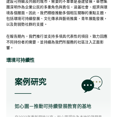
療遊戲，例如 「BUTTONS」，提升長者的康復效
建設可持續及共融的城市，需要的不單單是基建發展。華懋集
現場觀眾盡情投入於節奏澎湃的擊鼓表演、充滿活力
果、 社交互動和認知參與度。這反映松齡貫徹「以人
團深明作為企業公民的多重角色與責任，涵蓋社會、經濟與環
的舞蹈演出，以及多項互動文化體驗之中。
為本」的全人照護理念，致力改善長者的健康和生活
境各個層面。因此，我們積極推動多個相互關聯的重點主題，
質素。
包括環境可持續發展、文化傳承與藝術推廣、青年展能發展，
該系列活動不僅是一場文化盛會，更是一個促進情緒
以及對弱勢社群的支援。
健康、加強社區凝聚力及提升文化欣賞的平台。為全
活動亮點之一是由松齡長者組成的「快樂椅子舞」表
面了解系列活動的社會效益，華懋集團特別委託第三
演，團隊平均年齡達81.7歲，當中最年長的參加者更
在報告期內，我們推行並支持多項具代表性的項目，致力回應
方進行專業的社會效益評估，結果顯示：
高達91歲。長者們在舞台上的活力演出，充分展現了
不同持份者的需要，並持續為我們所服務的社區注入正面影
長者在晚年仍可保持自信與生命力。
響。
松齡行政總裁（CEO）陳業強先生表示：
環境可持續性
>90%
案例研究
的參加者表示對不同文化的認識與欣賞有所提升
如心園－推動可持續發展教育的基地
自2023年重新開放以來，如心園躍升為本地的熱門景