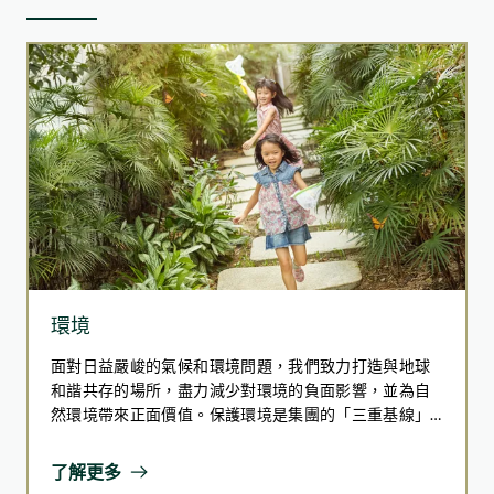
提升對子女發展需要的認識，並提供實用工具，透過
體育促進親子關係及兒童身心成長。
94%
的受訪者表示對大自然有更深的欣賞與重視
~ 60
位來自三間長者中心的長者參與
環境
~ 100
件陶瓷點心作品
同時，我們與凝動香港體育基金合辦的「激發！凝動
面對日益嚴峻的氣候和環境問題，我們致力打造與地球
> 20,000
名公眾參觀於如心廣場舉行的藝術展覽
長跑活動」，為來自荃灣及葵青區32名基層小學生及
和諧共存的場所，盡力減少對環境的負面影響，並為自
91%
兒童提供60小時專業的跑步指導。參與者在計劃後的
然環境帶來正面價值。保護環境是集團的「三重基線」
的受訪者表示更願意與自然環境互動
評估中反映，他們能夠通過活動提升團隊合作和體育
(Triple Bottom Line) 中重要的一環，而這反映了我們對
精神，顯示該活動在促進體能和個人成長方面卓有成
肩負環境責任的承諾。我們展望實現一個可持續地發展
了解更多
效。
的世界，因而積極努力在整個價值鏈上減少碳排放、提