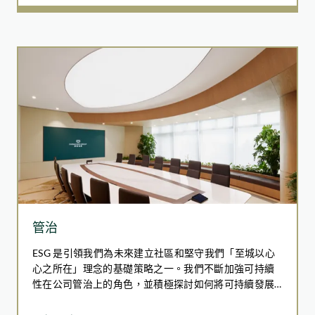
高能源效率、推動循環經濟模式及與各個持份者合作。
案例研究
我們努力不懈，悉心打造一個人與自然共同繁榮的未
來。
>90%
的受訪者對木化石和地質學的興趣和知識有所提升
「全城齡活－樂齡屋苑倡導計劃」
案例研究
華懋集團了解到不少年長的住戶及其照顧者缺乏對社
區支援的認識。為回應這項需求，我們的物業管理團
隊與非牟利機構合作，包括香港社會服務聯會
（HKCSS）和沙田地區康健站，攜手推行「全城齡活
肝炎檢測快車提供肝臟健康檢查服務
－樂齡屋苑倡導計劃」。在計劃下，我們的物業服務
團隊提供切合年長住戶及其照顧者的獨特需要的服
因應香港乙型肝炎的高患病率，華懋集團與香港肝壽
務，超越了傳統物業管理的服務範疇。
~90%
基金合作，推出全港首個以流動健康檢查車進行的肝
管治
的受訪者對可持續發展議題的認知有所提高
臟健康篩查計劃，為醫療資源較缺乏及高風險的群組
通過工作坊、專題講座和社區活動，我們為年長住戶
ESG 是引領我們為未來建立社區和堅守我們「至城以心
提供健康服務。
及其照顧者提供了實用的健康資訊。我們與香港大學
心之所在」理念的基礎策略之一。我們不斷加強可持續
藥理學系和地區康健站合作，於金獅花園舉辦健康推
性在公司管治上的角色，並積極探討如何將可持續發展
檢測快車設於荃灣及葵青地區的熱門地點，為居民免
廣活動，提供由藥劑師主理的一對一用藥管理諞詢及
進一步融入我們的業務營運和管治核心。為促進全面及
費提供肝臟健康評估及專業諮詢，特別針對平日較難
體適能評估。
有效的 ESG 管治和知識的轉移，我們建構了一個綜合和