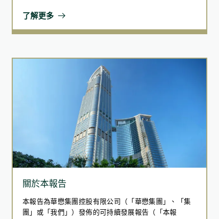
進一步融入我們的業務營運和管治核心。為促進全面及
有效的 ESG 管治和知識的轉移，我們建構了一個綜合和
了解更多
機電裝備合成法（MiMEP）
強健的 ESG 管治體系，涵蓋了不同與企業可持續發展相
關的議題，並在報告期內於管治方面取得進步。
機電裝備合成法（MiMEP）是一種創新的施工方式，透過在場
外預先組裝機電管道系統，再運至工地安裝，取代傳統現場施
工。此技術簡化產品設計，提升製造與組裝效率，可節省30-
50%的施工時間，減少廢物並在建造過程中加強質素控制。
應用項目：
東涌東商業發展項目
葵涌物流中心項目
東涌牽引配電站住宅發展項目
關於本報告
建築信息模擬（BIM）
本報告為華懋集團控股有限公司（「華懋集團」、「集
團」或「我們」）發佈的可持續發展報告（「本報