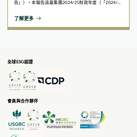
建築信息模擬（BIM）技術能在建築生命週期中生成並管理樓
告」）。本報告涵蓋集團2024/25財政年度（「2024/25
宇數據。在營運階段，樓宇管理系統（BMS）和數碼分身
財年」），即自2024年7月1日至2025年6月30日（「報
（Digital Twin）系統可透過模型分析，協助我們優化決策流
告期」）。
了解更多
程。
應用項目：
東涌東商業發展項目
葵涌物流中心項目
全球ESG認證
東涌牽引配電站住宅發展項目
會員與合作夥伴