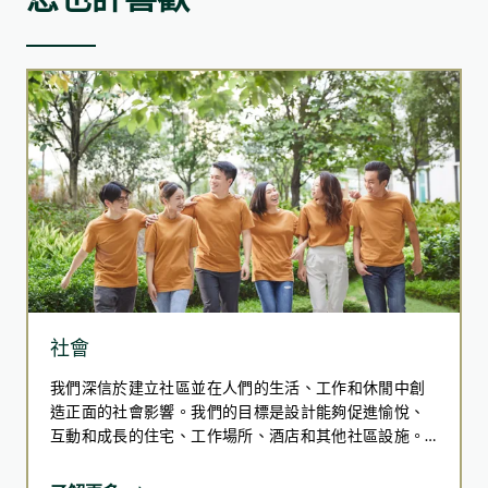
法，提升質量控制、縮短工期、減少廢物並降低環境影響。
組裝合成建築法（MiC）
組裝合成建築法（MiC）技術利用場外預製的完整建築模組，
再運至工地進行最終組裝。該技術強調標準化與可重複性，既
能確保品質一致和加快施工進度，同時兼顧創新設計的靈活
性。這樣除了可以保留場外建造的優勢，還可以實現定制化的
解決方案。
我們認為採用組裝合成建築法（MiC）具有多重優勢，包括減
少碳排放、改善工作環境與工地安全，以及提升建築工程品
質。
社會
應用項目：
我們深信於建立社區並在人們的生活、工作和休閒中創
東京街瑜悅項目
造正面的社會影響。我們的目標是設計能夠促進愉悅、
互動和成長的住宅、工作場所、酒店和其他社區設施。
東涌牽引配電站住宅發展項目
集團支持同事並與社區合作，提供教育和賦能計劃。我
們致力打造共融空間，支持弱勢群體並促進社會公平。