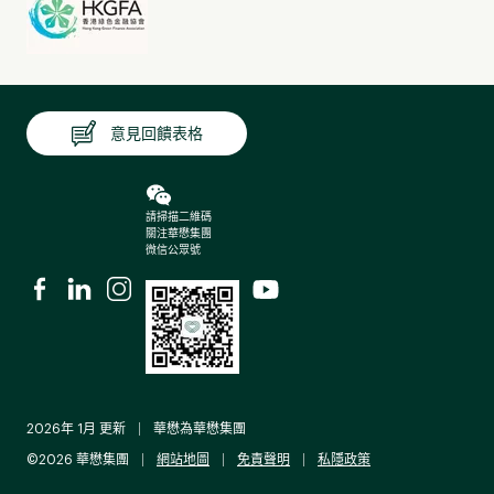
意見回饋表格
傳統建築工地在施工階段高度依賴柴油發電提供臨時電力供
應。然而，我們正逐步淘汰在工地中使用柴油發電機。我們要
求開發項目涉及地基和上部結構的承建商直接接駁電力公司電
網，以在施工初期實現工地電氣化。
請掃描二維碼
關注華懋集團
微信公眾號
若因場地條件限制而無法接駁電網供電或需要更高的輸出電
流，則採用電池儲能系統（BESS）作為「功率放大器」，透過
循環儲能與轉換，為設備運作提供高功率電力。作為最終備用
方案，我們允許使用符合B5標準的生物柴油（含5%生物柴油與
95%傳統柴油）發電。
2026年 1月 更新
華懋為華懋集團
©2026 華懋集團
網站地圖
免責聲明
私隱政策