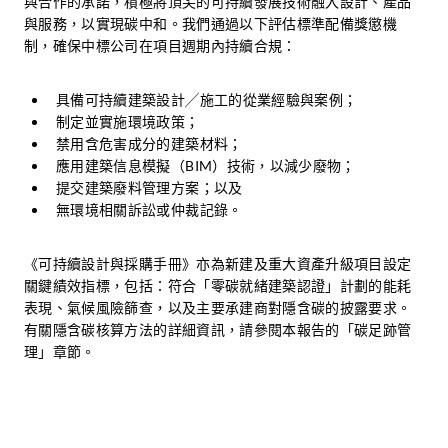
與合作的承諾，積極將頂尖的可持續發展技術融入設計、產品
與服務，以實現碳中和。我們通過以下評估標準配備獎懲機
制，確保中標公司在項目週期內持續合規：
具備可持續建築設計╱施工的從業經驗與案例；
制定並實施環境政策；
禁用含危害成分的建築材料；
應用建築信息模擬（BIM）技術，以減少廢物；
提交建築廢料管理方案；以及
無環境相關訴訟或仲裁記錄。
《可持續設計與採購手冊》亦為新建及重大資產升級項目設定
關鍵績效指標，包括：符合「零碳就緒建築認證」計劃的能耗
表現、氣候風險篩查，以及主要承建商對隱含碳的披露要求。
有關隱含碳核算方法的詳細資訊，請參閱本報告的「碳足跡管
理」章節。