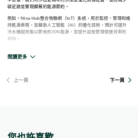
碳足跡並實現顯著的能源節約。
例如，Nina Hub整合物聯網（IoT）系統，用於監控、管理和維
持能源表現，並藉助人工智能（AI）的優化技術，預計可提升
冷水機組效能以節省約10%能源，並提升設施管理營運效率約
20%。
健康設計
閱讀更多
華懋集團於項目中融入多項創新健康設計元素，包括：智能停
車管理系統、門禁控制系統、基於人工智能（AI）的閉路電視
上一頁
下一頁
視像分析監控系統、短波紫外線消毒（UV-C）裝置等先進設
備。系統不僅顯著提升安全防護水平，更有效改善室內空氣質
素、降低病毒傳播風險，為使用者構建安心且優質的環境。
可持續建築實踐
華懋集團將低碳建造列為首要任務，透過採用可持續施工方
您也許喜歡