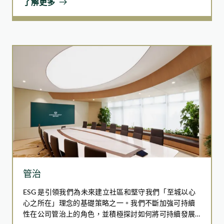
了解更多
透過應對社會所面臨的挑戰，我們希望帶來正面的社會
變革，創造可持續、公平和繁榮的環境。我們承諾與社
其中，東涌牽引配電站住宅發展項目因採用組裝合成建築法
區和同事共同成長和前進，而這兩者是我們旅程中最重
（MiC）而達到的預期減碳量為：
要的夥伴。
預計減碳量
5,182
噸二氧化碳當量
377
=相當於
個香港標準家庭的年度碳
排放量
管治
ESG 是引領我們為未來建立社區和堅守我們「至城以心
心之所在」理念的基礎策略之一。我們不斷加強可持續
性在公司管治上的角色，並積極探討如何將可持續發展