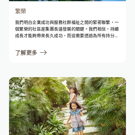
繁榮
我們明白企業成功與服務社群福祉之間的緊密聯繫，一
個繁榮的社區是集團長遠發展的關鍵。我們相信，持續
成長才能夠帶來長久成功，而這需要透過為所有持分者
創造價值，同時平衡財務效益以實現。為了滿足不斷變
化的客戶和社區需求，我們採用了先進技術並進行可持
了解更多
續投資。