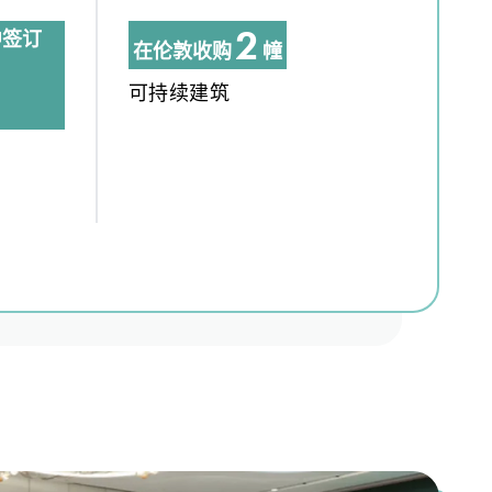
2
中签订
在伦敦收购
幢
3
可持续建筑
4
5
6
7
8
9
0
1