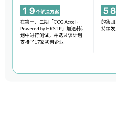
1
9
5
8
个解决方案
2
0
6
在第一、二期「CCG Accel -
的集团
Powered by HKSTP」加速器计
持续发
3
1
7
划中进行测试，并透过该计划
4
2
8
1
支持了17家初创企业
5
3
9
2
6
4
0
7
5
1
8
6
2
5
9
7
3
0
8
4
7