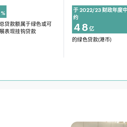
于 2022/23 财政年度
%
约
9
总贷款额属于绿色或可
4
8
亿
展表现挂钩贷款
0
5
9
的绿色贷款(港币)
6
0
7
1
3
8
2
4
9
3
0
4
6
1
5
2
6