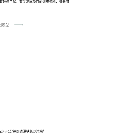
有较佳了解。有关发展项目的详细资料，请参阅
业网站
1
行少于1分钟即达港铁长沙湾站