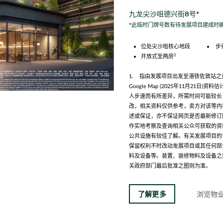
九龙尖沙咀德兴街8号*
*此临时门牌号数有待发展项目建成时
位处尖沙咀核心地段
步
2
开放式至两房
1. 指由发展项目出发至港铁佐敦站
Google Map (2025年11月2
人步速而有所差异，所需时间可能较长
改，相关资料仅供参考，卖方对该等内
述或保证，亦不保证网页是否最新修订
作实地考察及查询相关公众可获取的资
公共设施有较佳了解。有关发展项目的
保留权利不时改动发展项目或其任何部
料及设备等。装置、装修物料及设备之
关政府部门最后批准之图则为准。
了解更多
浏览物