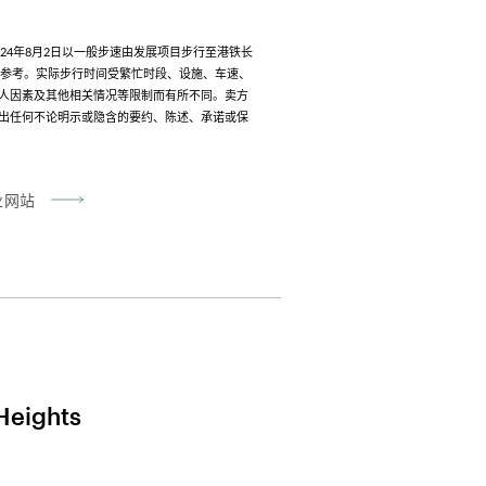
024年8月2日以一般步速由发展项目步行至港铁长
供参考。实际步行时间受繁忙时段、设施、车速、
人因素及其他相关情况等限制而有所不同。卖方
出任何不论明示或隐含的要约、陈述、承诺或保
业网站
Heights