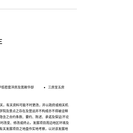
E
罕低密度洋房及宽敞华邸
三房至五房
无关，有关资料可能不时更改，并以政府或相关机
学院及景点之存在及营运并不构成亦不得被诠释
隐含之合约条款、要约、陈述、承诺及保证(不论
不时改变、修改或终止。发展项目周边地区环境及
有关发展项目之地盘作实地考察，以对该发展地