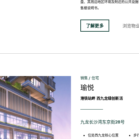
盘、其周边地区环境及附近的公共设施
售楼说明书。
了解更多
浏览物
销售 / 住宅
瑜悦
港铁站畔 西九龙绿创新活
九龙长沙湾东京街28号
位处西九龙核心位置
步