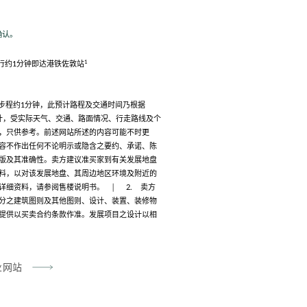
确认。
1
行约1分钟即达港铁佐敦站
之步程约1分钟，此预计路程及交通时间乃根据
1日)资料估计，受实际天气、交通、路面情况、行走路线及个
，只供参考。前述网站所述的内容可能不时更
容不作出任何不论明示或隐含之要约、承诺、陈
版及其准确性。卖方建议准买家到有关发展地盘
料，以对该发展地盘、其周边地区环境及附近的
详细资料，请参阅售楼说明书。 │ 2. 卖方
分之建筑图则及其他图则、设计、装置、装修物
提供以买卖合约条款作准。发展项目之设计以相
业网站