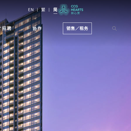
EN
繁
简
才招聘
协作
销售／租务