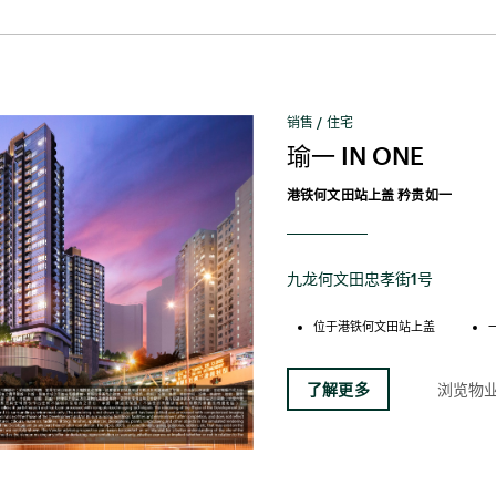
销售 / 住宅
瑜一 IN ONE
港铁何文田站上盖 矜贵如一
九龙何文田忠孝街1号
位于港铁何文田站上盖
了解更多
浏览物