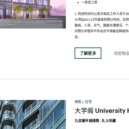
一房至三房
1. 所述时间为以卖方相关工作人员于2
沙湾站A2入口作基准的预计时间，仅
路线、人流、天气、路面交通情况、个
对预计步程并不作出亦不得被诠释成作
证。
了解更多
浏览物
销售 / 住宅
大学阁 University 
九龙塘环城绿荫 . 礼士珍藏