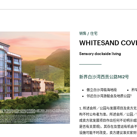
销售 / 住宅
WHITESAND COV
Sensory dockside living
新界白沙湾西贡公路162号
傲立白沙湾临海地段
矜
1
邻近白沙湾游艇会及地质公园
1. 所述会所／公园与发展项目及卖方
构不时公布者为准。所述会所／公园／
成卖方就发展项目作出任何不论明示或
是否有关景观)，其存在及营运有机会
设施可能不时改变，卖方建议准买家到